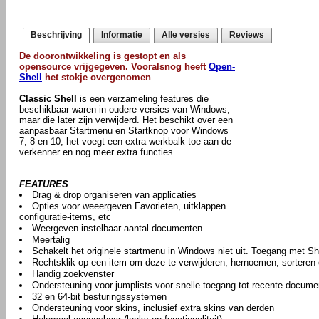
Beschrijving
Informatie
Alle versies
Reviews
De doorontwikkeling is gestopt en als
opensource vrijgegeven. Vooralsnog heeft
Open-
Shell
het stokje overgenomen
.
Classic Shell
is een verzameling features die
beschikbaar waren in oudere versies van Windows,
maar die later zijn verwijderd. Het beschikt over een
aanpasbaar Startmenu en Startknop voor Windows
7, 8 en 10, het voegt een extra werkbalk toe aan de
verkenner en nog meer extra functies.
FEATURES
Drag & drop organiseren van applicaties
Opties voor weeergeven Favorieten, uitklappen
configuratie-items, etc
Weergeven instelbaar aantal documenten.
Meertalig
Schakelt het originele startmenu in Windows niet uit. Toegang met Sh
Rechtsklik op een item om deze te verwijderen, hernoemen, sorteren 
Handig zoekvenster
Ondersteuning voor jumplists voor snelle toegang tot recente docum
32 en 64-bit besturingssystemen
Ondersteuning voor skins, inclusief extra skins van derden