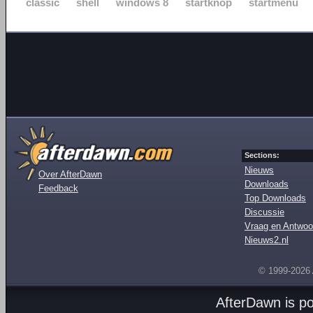
classic
shell
windows 8
startknop
startmenu
Sections:
Nieuws
Over AfterDawn
Downloads
Feedback
Top Downloads
Discussie
Vraag en Antwoo
Nieuws2.nl
© 1999-2026
AfterDawn is p