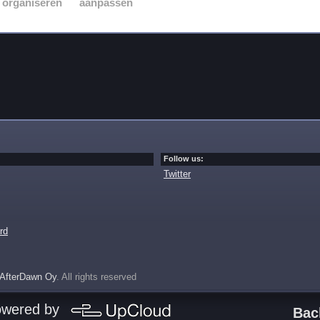
organiseren
aanpassen
Follow us:
Twitter
rd
AfterDawn Oy
. All rights reserved
owered by
Bac