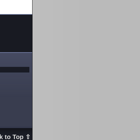
k to Top ⇧