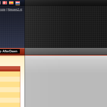
ssie
|
Nieuws2.nl