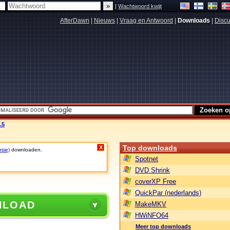
|
Wachtwoord kwijt
AfterDawn
|
Nieuws
|
Vraag en Antwoord
|
Downloads
|
Discu
.5
Top downloads
X
rsie)
downloaden.
Spotnet
DVD Shrink
coverXP Free
QuickPar (nederlands)
NLOAD
MakeMKV
HWiNFO64
Meer top downloads