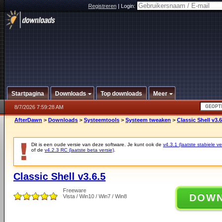
Registreren
|
Login:
Startpagina
Downloads
Top downloads
Meer
8/7/2026 7:59:28 AM
AfterDawn
>
Downloads
>
Systeemtools
>
Systeem tweaken
>
Classic Shell v3.6
Dit is een oude versie van deze software. Je kunt ook de
v4.3.1 (laatste stabiele ve
of de
v4.2.3 RC (laatste beta versie)
.
Classic Shell v3.6.5
Freeware
DOW
Vista / Win10 / Win7 / Win8