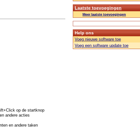
Laatste toevoegingen
Meer laatste toevoegingen
Help ons
Voeg nieuwe software toe
Voeg een software update toe
ift+Click op de startknop
en andere acties
enten en andere taken