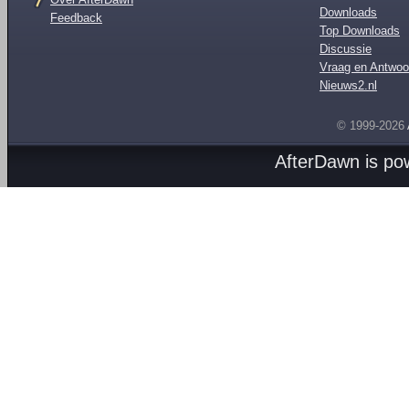
Downloads
Feedback
Top Downloads
Discussie
Vraag en Antwoo
Nieuws2.nl
© 1999-2026
AfterDawn is p