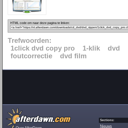
HTML code om naar deze pagina te linken:
Trefwoorden:
1click dvd copy pro
1-klik
dvd
foutcorrectie
dvd film
Sections:
Nieuws
Over AfterDawn