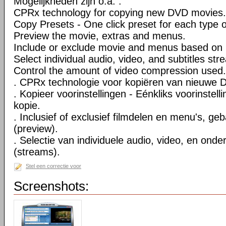
Mogelijkheden zijn o.a. :
CPRx technology for copying new DVD movies.
Copy Presets - One click preset for each type 
Preview the movie, extras and menus.
Include or exclude movie and menus based on 
Select individual audio, video, and subtitles str
Control the amount of video compression used.
. CPRx technologie voor kopiëren van nieuwe D
. Kopieer voorinstellingen - Eénkliks voorinstell
kopie.
. Inclusief of exclusief filmdelen en menu's, ge
(preview).
. Selectie van individuele audio, video, en onde
(streams).
Stel een correctie voor
Screenshots: