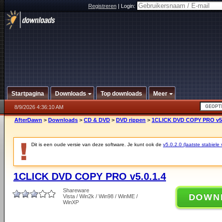
Registreren
|
Login:
Startpagina
Downloads
Top downloads
Meer
8/9/2026 4:36:10 AM
AfterDawn
>
Downloads
>
CD & DVD
>
DVD rippen
>
1CLICK DVD COPY PRO v5.
Dit is een oude versie van deze software. Je kunt ook de
v5.0.2.0 (laatste stabiele 
1CLICK DVD COPY PRO v5.0.1.4
Shareware
DOWN
Vista / Win2k / Win98 / WinME /
WinXP