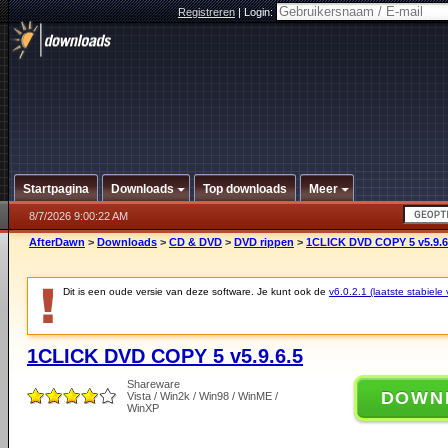
Registreren
|
Login:
Startpagina
Downloads
Top downloads
Meer
8/7/2026 9:00:22 AM
AfterDawn
>
Downloads
>
CD & DVD
>
DVD rippen
>
1CLICK DVD COPY 5 v5.9.6
Dit is een oude versie van deze software. Je kunt ook de
v6.0.2.1 (laatste stabiele 
1CLICK DVD COPY 5 v5.9.6.5
Shareware
DOWN
Vista / Win2k / Win98 / WinME /
WinXP