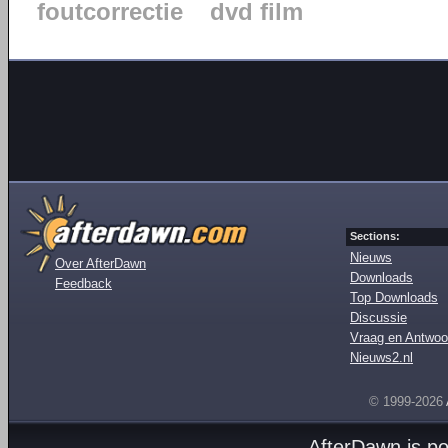
foutcorrectie
dvd film
Sections:
Nieuws
Over AfterDawn
Downloads
Feedback
Top Downloads
Discussie
Vraag en Antwoo
Nieuws2.nl
© 1999-2026
AfterDawn is p