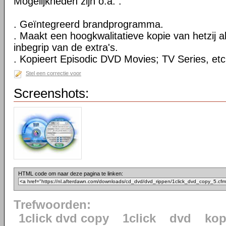
Mogelijkheden zijn o.a. :
. Geïntegreerd brandprogramma.
. Maakt een hoogkwalitatieve kopie van hetzij al
inbegrip van de extra's.
. Kopieert Episodic DVD Movies; TV Series, etc
Stel een correctie voor
Screenshots:
HTML code om naar deze pagina te linken:
Trefwoorden:
1click dvd copy
1click
dvd
kop