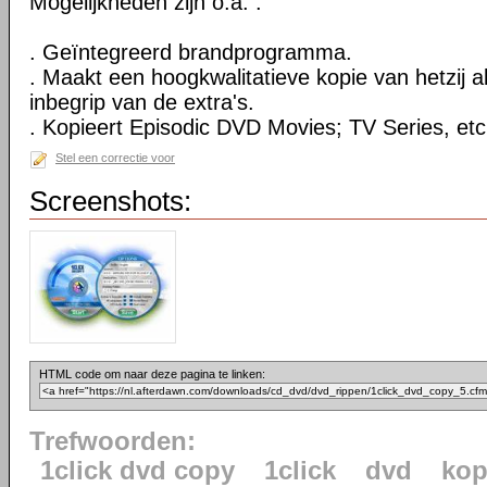
Mogelijkheden zijn o.a. :
. Geïntegreerd brandprogramma.
. Maakt een hoogkwalitatieve kopie van hetzij al
inbegrip van de extra's.
. Kopieert Episodic DVD Movies; TV Series, etc
Stel een correctie voor
Screenshots:
HTML code om naar deze pagina te linken:
Trefwoorden:
1click dvd copy
1click
dvd
kop