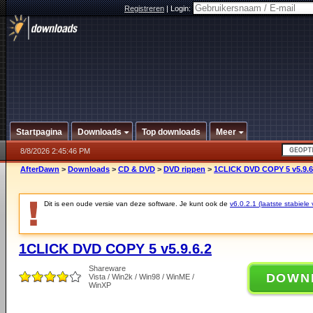
Registreren
|
Login:
Startpagina
Downloads
Top downloads
Meer
8/8/2026 2:45:46 PM
AfterDawn
>
Downloads
>
CD & DVD
>
DVD rippen
>
1CLICK DVD COPY 5 v5.9.6
Dit is een oude versie van deze software. Je kunt ook de
v6.0.2.1 (laatste stabiele 
1CLICK DVD COPY 5 v5.9.6.2
Shareware
DOWN
Vista / Win2k / Win98 / WinME /
WinXP