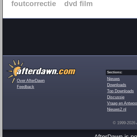
foutcorrectie
dvd film
Sections:
Nieuws
Over AfterDawn
Downloads
Feedback
Top Downloads
Discussie
Vraag en Antwoo
Nieuws2.nl
© 1999-2026
AfterDawn is p