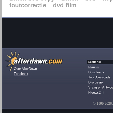
foutcorrectie
dvd film
Sections:
Nieuws
Over AfterDawn
Downloads
Feedback
Top Downloads
Discussie
Vraag en Antwoo
Nieuws2.nl
© 1999-2026