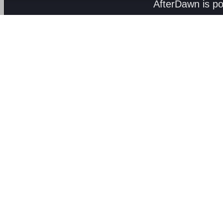
AfterDawn is p