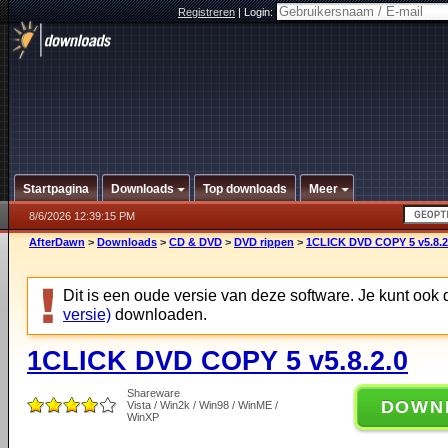
Registreren
|
Login:
Startpagina
Downloads
Top downloads
Meer
8/6/2026 12:39:15 PM
AfterDawn
>
Downloads
>
CD & DVD
>
DVD rippen
>
1CLICK DVD COPY 5 v5.8.2
Dit is een oude versie van deze software. Je kunt ook
versie)
downloaden.
1CLICK DVD COPY 5 v5.8.2.0
Shareware
DOWN
Vista / Win2k / Win98 / WinME /
WinXP