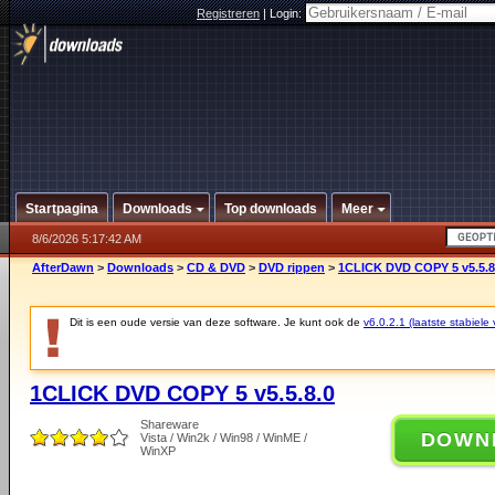
Registreren
|
Login:
Startpagina
Downloads
Top downloads
Meer
8/6/2026 5:17:42 AM
AfterDawn
>
Downloads
>
CD & DVD
>
DVD rippen
>
1CLICK DVD COPY 5 v5.5.8
Dit is een oude versie van deze software. Je kunt ook de
v6.0.2.1 (laatste stabiele 
1CLICK DVD COPY 5 v5.5.8.0
Shareware
DOWN
Vista / Win2k / Win98 / WinME /
WinXP