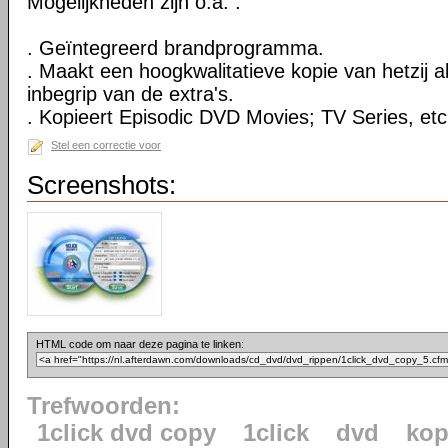
Mogelijkheden zijn o.a. :
. Geïntegreerd brandprogramma.
. Maakt een hoogkwalitatieve kopie van hetzij al
inbegrip van de extra's.
. Kopieert Episodic DVD Movies; TV Series, etc
Stel een correctie voor
Screenshots:
HTML code om naar deze pagina te linken:
Trefwoorden:
1click dvd copy
1click
dvd
kop