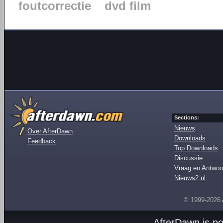
foutcorrectie
dvd film
Sections:
Nieuws
Over AfterDawn
Downloads
Feedback
Top Downloads
Discussie
Vraag en Antwoo
Nieuws2.nl
© 1999-2026
AfterDawn is p