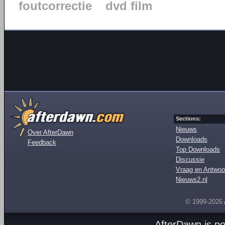
foutcorrectie
dvd film
Sections:
Nieuws
Over AfterDawn
Downloads
Feedback
Top Downloads
Discussie
Vraag en Antwoo
Nieuws2.nl
© 1999-2026
AfterDawn is p