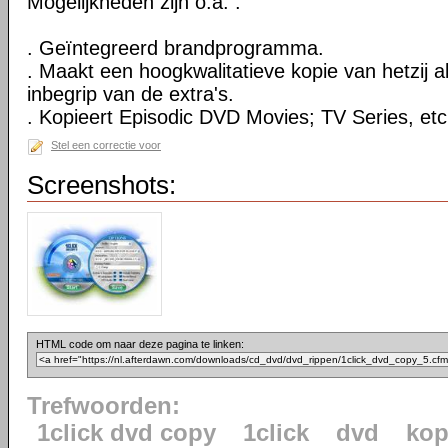
Mogelijkheden zijn o.a. :
. Geïntegreerd brandprogramma.
. Maakt een hoogkwalitatieve kopie van hetzij al
inbegrip van de extra's.
. Kopieert Episodic DVD Movies; TV Series, etc
Stel een correctie voor
Screenshots:
HTML code om naar deze pagina te linken:
Trefwoorden:
1click dvd copy
1click
dvd
kop