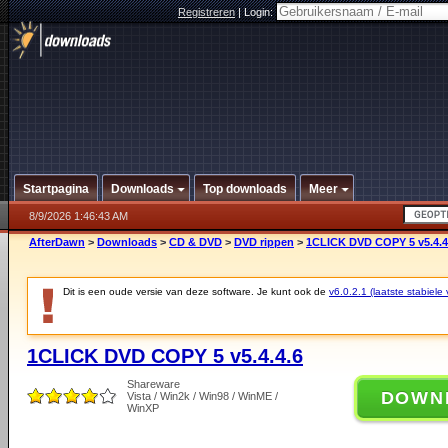
Registreren
|
Login:
Startpagina
Downloads
Top downloads
Meer
8/9/2026 1:46:43 AM
AfterDawn
>
Downloads
>
CD & DVD
>
DVD rippen
>
1CLICK DVD COPY 5 v5.4.4
Dit is een oude versie van deze software. Je kunt ook de
v6.0.2.1 (laatste stabiele 
1CLICK DVD COPY 5 v5.4.4.6
Shareware
DOWN
Vista / Win2k / Win98 / WinME /
WinXP