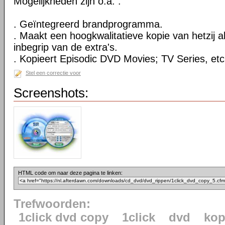
Mogelijkheden zijn o.a. :
. Geïntegreerd brandprogramma.
. Maakt een hoogkwalitatieve kopie van hetzij al
inbegrip van de extra's.
. Kopieert Episodic DVD Movies; TV Series, etc
Stel een correctie voor
Screenshots:
HTML code om naar deze pagina te linken:
Trefwoorden:
1click dvd copy
1click
dvd
kop