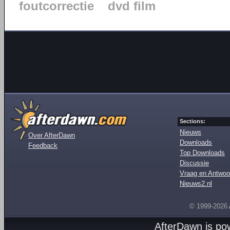
foutcorrectie
dvd film
Sections:
Nieuws
Over AfterDawn
Downloads
Feedback
Top Downloads
Discussie
Vraag en Antwoo
Nieuws2.nl
© 1999-2026
AfterDawn is p