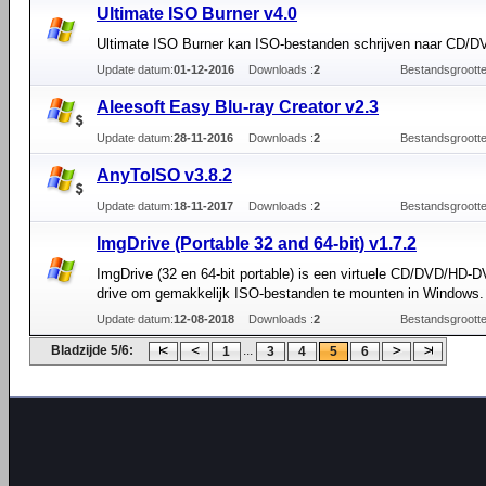
Ultimate ISO Burner v4.0
Ultimate ISO Burner kan ISO-bestanden schrijven naar CD/D
Update datum:
01-12-2016
Downloads :
2
Bestandsgrootte
Aleesoft Easy Blu-ray Creator v2.3
Update datum:
28-11-2016
Downloads :
2
Bestandsgrootte
AnyToISO v3.8.2
Update datum:
18-11-2017
Downloads :
2
Bestandsgrootte
ImgDrive (Portable 32 and 64-bit) v1.7.2
ImgDrive (32 en 64-bit portable) is een virtuele CD/DVD/HD-D
drive om gemakkelijk ISO-bestanden te mounten in Windows.
Update datum:
12-08-2018
Downloads :
2
Bestandsgrootte
Bladzijde 5/6:
...
1
3
4
5
6