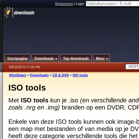
Registreren
|
Login:
Startpagina
Downloads
Top downloads
Meer
8/6/2026 8:17:06 PM
AfterDawn
>
Downloads
>
CD & DVD
>
ISO tools
ISO tools
Met
ISO tools
kun je .iso
(en verschillende an
zoals .nrg en .img)
branden op een DVDR, CDR o
Enkele van deze ISO tools kunnen ook image
een map met bestanden of van media op je DV
heeft deze categorie verschillende tools die h