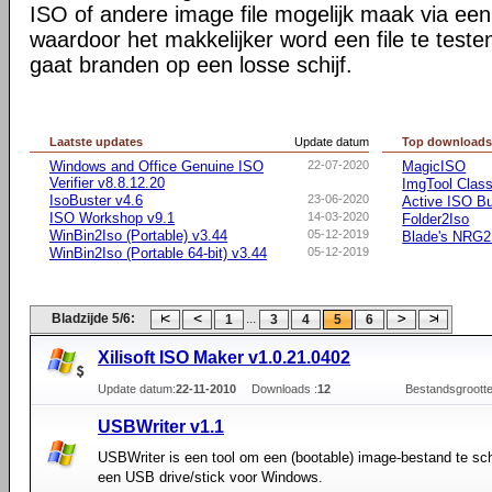
ISO of andere image file mogelijk maak via een 
waardoor het makkelijker word een file te teste
gaat branden op een losse schijf.
Laatste updates
Update datum
Top download
Windows and Office Genuine ISO
22-07-2020
MagicISO
Verifier v8.8.12.20
ImgTool Class
IsoBuster v4.6
23-06-2020
Active ISO Bu
ISO Workshop v9.1
14-03-2020
Folder2Iso
WinBin2Iso (Portable) v3.44
05-12-2019
Blade's NRG
WinBin2Iso (Portable 64-bit) v3.44
05-12-2019
Bladzijde 5/6:
...
1
3
4
5
6
Xilisoft ISO Maker v1.0.21.0402
Update datum:
22-11-2010
Downloads :
12
Bestandsgrootte
USBWriter v1.1
USBWriter is een tool om een (bootable) image-bestand te sch
een USB drive/stick voor Windows.