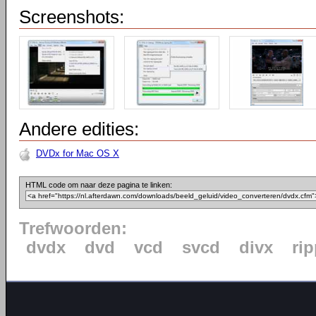
Screenshots:
Andere edities:
DVDx for Mac OS X
HTML code om naar deze pagina te linken:
Trefwoorden:
dvdx
dvd
vcd
svcd
divx
rip