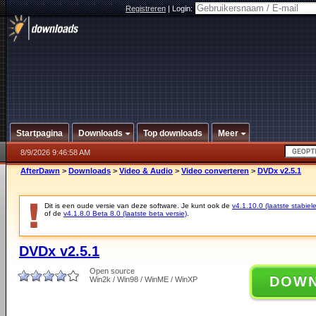
Registreren
|
Login:
Startpagina
Downloads
Top downloads
Meer
8/9/2026 9:46:58 AM
AfterDawn
>
Downloads
>
Video & Audio
>
Video converteren
>
DVDx v2.5.1
Dit is een oude versie van deze software. Je kunt ook de
v4.1.10.0 (laatste stabiele
of de
v4.1.8.0 Beta 8.0 (laatste beta versie)
.
DVDx v2.5.1
Open source
DOW
Win2k / Win98 / WinME / WinXP