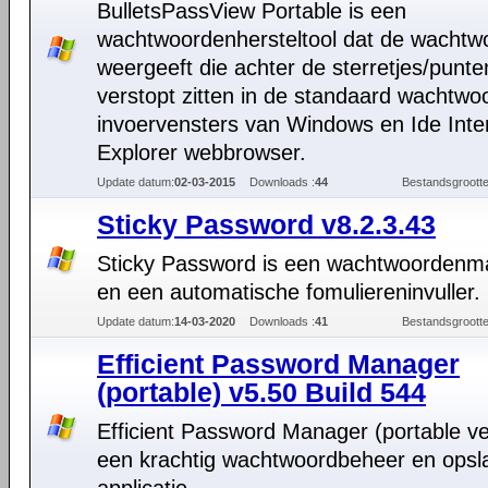
BulletsPassView Portable is een
wachtwoordenhersteltool dat de wachtw
weergeeft die achter de sterretjes/punte
verstopt zitten in de standaard wachtwo
invoervensters van Windows en Ide Inte
Explorer webbrowser.
Update datum:
02-03-2015
Downloads :
44
Bestandsgrootte
Sticky Password v8.2.3.43
Sticky Password is een wachtwoordenm
en een automatische fomuliereninvuller.
Update datum:
14-03-2020
Downloads :
41
Bestandsgrootte
Efficient Password Manager
(portable) v5.50 Build 544
Efficient Password Manager (portable ver
een krachtig wachtwoordbeheer en opsl