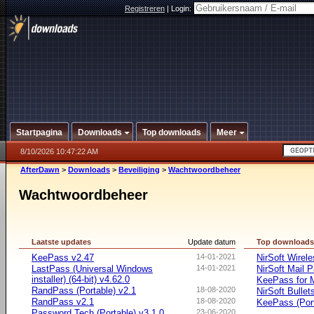
Registreren
|
Login:
Startpagina
Downloads
Top downloads
Meer
8/10/2026 10:47:22 AM
AfterDawn
>
Downloads
>
Beveiliging
>
Wachtwoordbeheer
Wachtwoordbeheer
Laatste updates
Update datum
Top download
KeePass v2.47
14-01-2021
NirSoft Wire
LastPass (Universal Windows
14-01-2021
NirSoft Mail 
installer) (64-bit) v4.62.0
KeePass for
RandPass (Portable) v2.1
18-08-2020
NirSoft Bulle
RandPass v2.1
18-08-2020
KeePass (Port
Password Tech (Portable) v3.1.0
23-06-2020