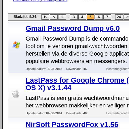
Bladzijde 5/24:
...
...
1
3
4
5
6
7
24
Gmail Password Dump v6.0
Gmail Password Dump is de commando
tool om je verloren gmail-wachtwoorden 
herstellen via de diverse Google applica
populaire webbrowsers en messengers.
Update datum:
16-08-2018
Downloads :
46
Bestandsgrootte
LastPass for Google Chrome 
OS X) v3.1.44
LastPass is een gratis wachtwoordmana
het webbrowsen makkelijker en veiliger 
Update datum:
04-08-2014
Downloads :
46
Bestandsgrootte
NirSoft PasswordFox v1.56