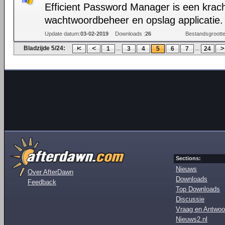
Efficient Password Manager is een krach
wachtwoordbeheer en opslag applicatie.
Update datum:
03-02-2019
Downloads :
26
Bestandsgrootte
Bladzijde 5/24:
...
...
1
3
4
5
6
7
24
Sections:
Nieuws
Over AfterDawn
Downloads
Feedback
Top Downloads
Discussie
Vraag en Antwoo
Nieuws2.nl