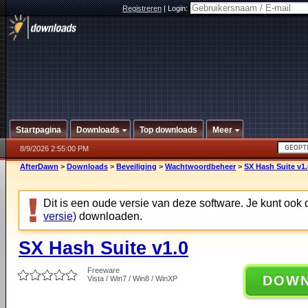
Registreren
|
Login:
Startpagina
Downloads
Top downloads
Meer
8/9/2026 2:55:00 PM
AfterDawn
>
Downloads
>
Beveiliging
>
Wachtwoordbeheer
>
SX Hash Suite v1.
Dit is een oude versie van deze software. Je kunt ook
versie)
downloaden.
SX Hash Suite v1.0
Freeware
DOW
Vista / Win7 / Win8 / WinXP