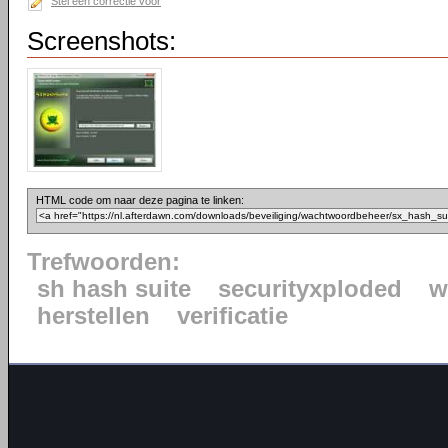
Stel een correctie voor
Screenshots:
HTML code om naar deze pagina te linken:
Trefwoorden:
sh hash suite
securityxploded
w
herstellen
verificatie