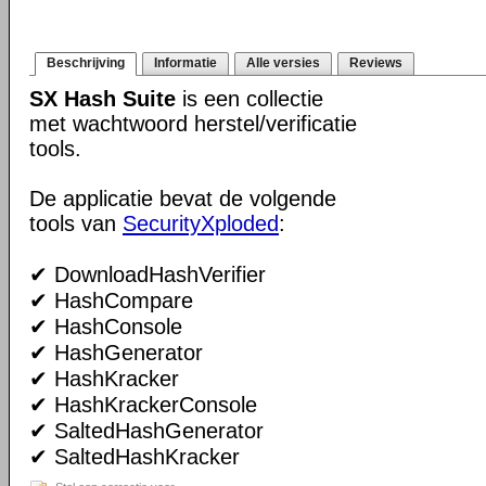
Beschrijving
Informatie
Alle versies
Reviews
SX Hash Suite
is een collectie
met wachtwoord herstel/verificatie
tools.
De applicatie bevat de volgende
tools van
SecurityXploded
:
✔ DownloadHashVerifier
✔ HashCompare
✔ HashConsole
✔ HashGenerator
✔ HashKracker
✔ HashKrackerConsole
✔ SaltedHashGenerator
✔ SaltedHashKracker