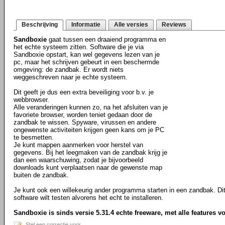
Beschrijving
Informatie
Alle versies
Reviews
Sandboxie
gaat tussen een draaiend programma en
het echte systeem zitten. Software die je via
Sandboxie opstart, kan wel gegevens lezen van je
pc, maar het schrijven gebeurt in een beschermde
omgeving: de zandbak. Er wordt niets
weggeschreven naar je echte systeem.
Dit geeft je dus een extra beveiliging voor b.v. je
webbrowser.
Alle veranderingen kunnen zo, na het afsluiten van je
favoriete browser, worden teniet gedaan door de
zandbak te wissen. Spyware, virussen en andere
ongewenste activiteiten krijgen geen kans om je PC
te besmetten.
Je kunt mappen aanmerken voor herstel van
gegevens. Bij het leegmaken van de zandbak krijg je
dan een waarschuwing, zodat je bijvoorbeeld
downloads kunt verplaatsen naar de gewenste map
buiten de zandbak.
Je kunt ook een willekeurig ander programma starten in een zandbak. Dit 
software wilt testen alvorens het echt te installeren.
Sandboxie is sinds versie 5.31.4 echte freeware, met alle features v
Stel een correctie voor