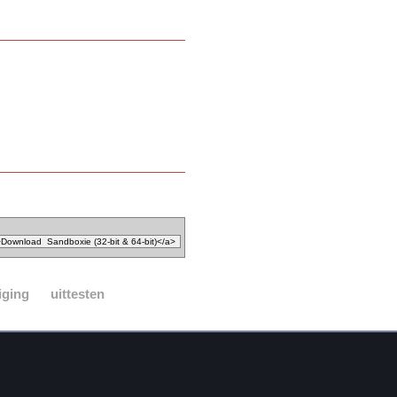
iging
uittesten