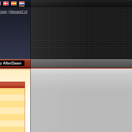
ssie
|
Nieuws2.nl