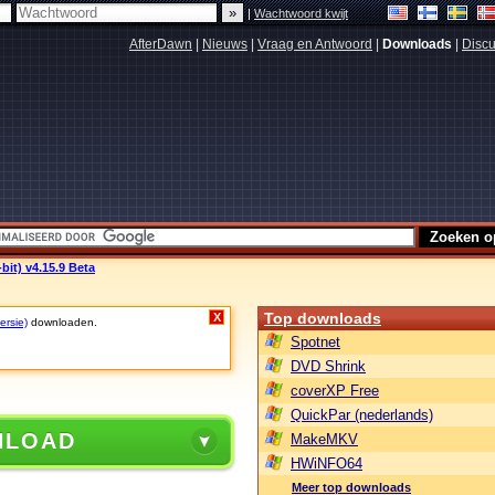
|
Wachtwoord kwijt
AfterDawn
|
Nieuws
|
Vraag en Antwoord
|
Downloads
|
Discu
bit) v4.15.9 Beta
Top downloads
X
ersie)
downloaden.
Spotnet
DVD Shrink
coverXP Free
QuickPar (nederlands)
NLOAD
MakeMKV
HWiNFO64
Meer top downloads