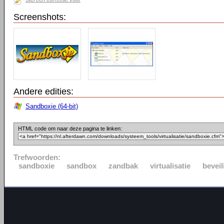
Screenshots:
Andere edities:
Sandboxie (64-bit)
HTML code om naar deze pagina te linken:
Trefwoorden:
sandboxie
sandbox
zandbak
virtualisatie
beveil