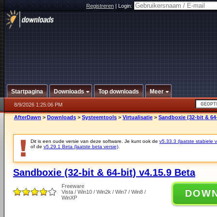
Registreren
|
Login:
Startpagina
Downloads
Top downloads
Meer
8/9/2026 1:25:06 PM
AfterDawn
>
Downloads
>
Systeemtools
>
Virtualisatie
>
Sandboxie (32-bit & 64-
Dit is een oude versie van deze software. Je kunt ook de
v5.33.3 (laatste stabiele v
of de
v5.29.1 Beta (laatste beta versie)
.
Sandboxie (32-bit & 64-bit) v4.15.9 Beta
Freeware
DOW
Vista / Win10 / Win2k / Win7 / Win8 /
WinXP