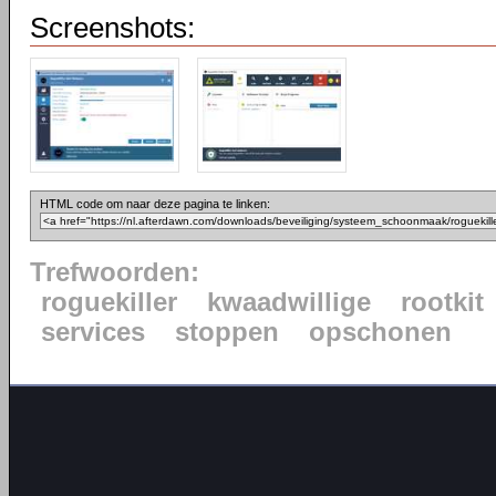
Screenshots:
HTML code om naar deze pagina te linken:
Trefwoorden:
roguekiller
kwaadwillige
rootkit
services
stoppen
opschonen