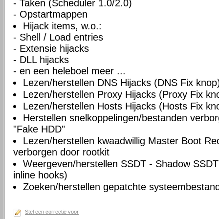
- Taken (Scheduler 1.0/2.0)
- Opstartmappen
Hijack items, w.o.:
- Shell / Load entries
- Extensie hijacks
- DLL hijacks
- en een heleboel meer ...
Lezen/herstellen DNS Hijacks (DNS Fix knop
Lezen/herstellen Proxy Hijacks (Proxy Fix kn
Lezen/herstellen Hosts Hijacks (Hosts Fix kn
Herstellen snelkoppelingen/bestanden verbo
"Fake HDD"
Lezen/herstellen kwaadwillig Master Boot Re
verborgen door rootkit
Weergeven/herstellen SSDT - Shadow SSDT 
inline hooks)
Zoeken/herstellen gepatchte systeembestande
Stel een correctie voor