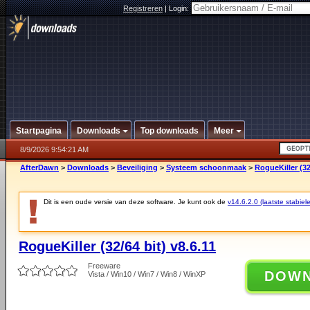
Registreren
|
Login:
Startpagina
Downloads
Top downloads
Meer
8/9/2026 9:54:21 AM
AfterDawn
>
Downloads
>
Beveiliging
>
Systeem schoonmaak
>
RogueKiller (32/
Dit is een oude versie van deze software. Je kunt ook de
v14.6.2.0 (laatste stabiele
RogueKiller (32/64 bit) v8.6.11
Freeware
DOW
Vista / Win10 / Win7 / Win8 / WinXP