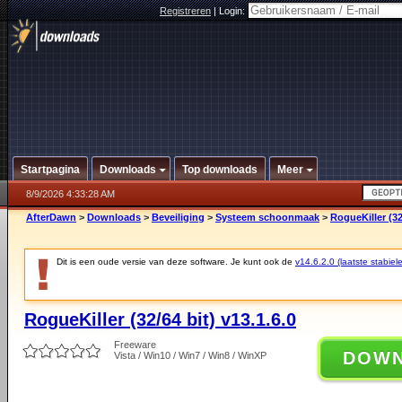
Registreren
|
Login:
Startpagina
Downloads
Top downloads
Meer
8/9/2026 4:33:28 AM
AfterDawn
>
Downloads
>
Beveiliging
>
Systeem schoonmaak
>
RogueKiller (32/
Dit is een oude versie van deze software. Je kunt ook de
v14.6.2.0 (laatste stabiele
RogueKiller (32/64 bit) v13.1.6.0
Freeware
DOW
Vista / Win10 / Win7 / Win8 / WinXP