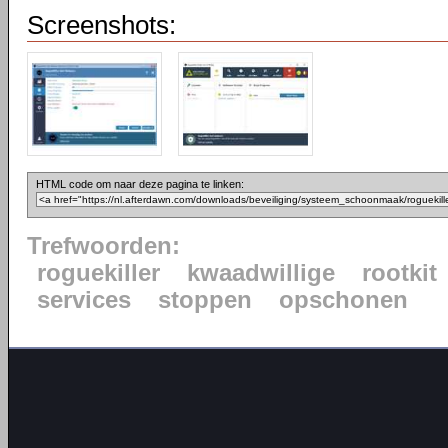
Screenshots:
HTML code om naar deze pagina te linken:
Trefwoorden:
roguekiller
kwaadwillige
rootkit
services
stoppen
opschonen