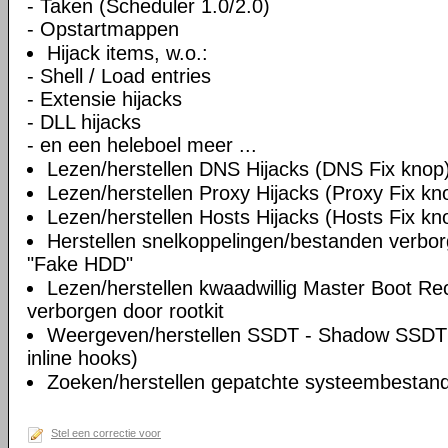
- Taken (Scheduler 1.0/2.0)
- Opstartmappen
Hijack items, w.o.:
- Shell / Load entries
- Extensie hijacks
- DLL hijacks
- en een heleboel meer ...
Lezen/herstellen DNS Hijacks (DNS Fix knop
Lezen/herstellen Proxy Hijacks (Proxy Fix kn
Lezen/herstellen Hosts Hijacks (Hosts Fix kn
Herstellen snelkoppelingen/bestanden verbo
"Fake HDD"
Lezen/herstellen kwaadwillig Master Boot Re
verborgen door rootkit
Weergeven/herstellen SSDT - Shadow SSDT 
inline hooks)
Zoeken/herstellen gepatchte systeembestande
Stel een correctie voor