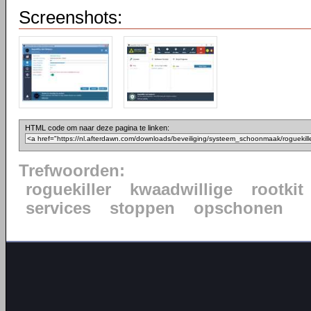
Screenshots:
HTML code om naar deze pagina te linken:
Trefwoorden:
roguekiller
kwaadwillige
rootkit
services
stoppen
opschonen