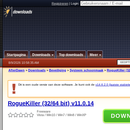
Registreren
|
Login:
Startpagina
Downloads
Top downloads
Meer
8/9/2026 10:58:35 AM
AfterDawn
>
Downloads
>
Beveiliging
>
Systeem schoonmaak
>
RogueKiller (32
Dit is een oude versie van deze software. Je kunt ook de
v14.6.2.0 (laatste stabiele
RogueKiller (32/64 bit) v11.0.14
Freeware
DOW
Vista / Win10 / Win7 / Win8 / WinXP