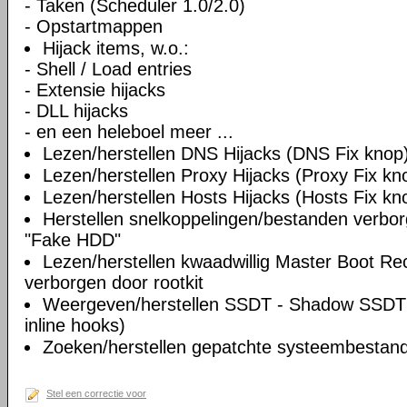
- Taken (Scheduler 1.0/2.0)
- Opstartmappen
Hijack items, w.o.:
- Shell / Load entries
- Extensie hijacks
- DLL hijacks
- en een heleboel meer ...
Lezen/herstellen DNS Hijacks (DNS Fix knop
Lezen/herstellen Proxy Hijacks (Proxy Fix kn
Lezen/herstellen Hosts Hijacks (Hosts Fix kn
Herstellen snelkoppelingen/bestanden verbo
"Fake HDD"
Lezen/herstellen kwaadwillig Master Boot Re
verborgen door rootkit
Weergeven/herstellen SSDT - Shadow SSDT 
inline hooks)
Zoeken/herstellen gepatchte systeembestande
Stel een correctie voor