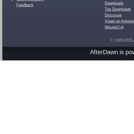
Downloads
Feedback
Top Downloads
Discussie
Vraag en Antwoo
Nieuws2.nl
© 1999-2026
AfterDawn is p