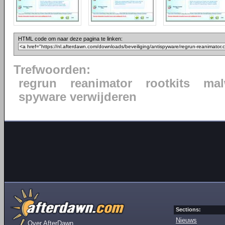
HTML code om naar deze pagina te linken:
Trefwoorden:
regrun
reanimator
rootkits
mal
spyware verwijderen
Sections:
Nieuws
Over AfterDawn