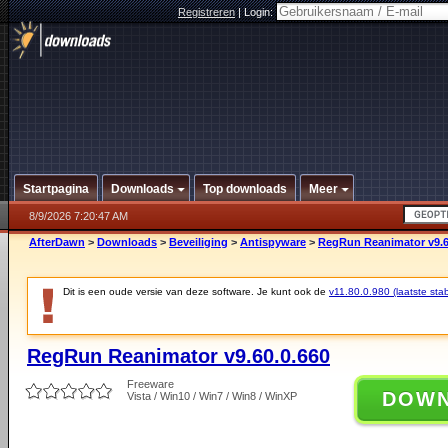
Registreren
|
Login:
Startpagina
Downloads
Top downloads
Meer
8/9/2026 7:20:47 AM
AfterDawn
>
Downloads
>
Beveiliging
>
Antispyware
>
RegRun Reanimator v9.6
Dit is een oude versie van deze software. Je kunt ook de
v11.80.0.980 (laatste stab
RegRun Reanimator v9.60.0.660
Freeware
DOW
Vista / Win10 / Win7 / Win8 / WinXP