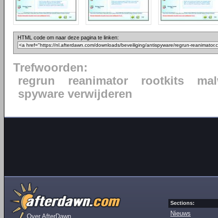
HTML code om naar deze pagina te linken:
Trefwoorden:
regrun
reanimator
rootkits
mal
spyware verwijderen
Sections:
Nieuws
Over AfterDawn