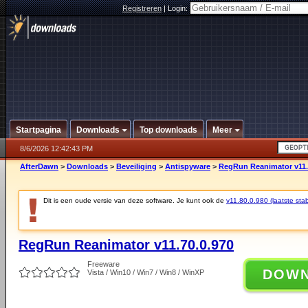
Registreren
|
Login:
Startpagina
Downloads
Top downloads
Meer
8/6/2026 12:42:43 PM
AfterDawn
>
Downloads
>
Beveiliging
>
Antispyware
>
RegRun Reanimator v11.
Dit is een oude versie van deze software. Je kunt ook de
v11.80.0.980 (laatste stab
RegRun Reanimator v11.70.0.970
Freeware
DOW
Vista / Win10 / Win7 / Win8 / WinXP