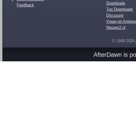
Downloads
Feedback
Top Downloads
Discussie
Vraag en Antwoo
Nieuws2.nl
© 1999-2026
AfterDawn is p