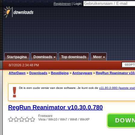
Registreren
|
Login:
Startpagina
Downloads
Top downloads
Meer
8/7/2026 2:34:48 PM
AfterDawn
>
Downloads
>
Beveiliging
>
Antispyware
>
RegRun Reanimator v10.
Dit is een oude versie van deze software. Je kunt ook de
v11.80.0.980 (laatste stab
RegRun Reanimator v10.30.0.780
Freeware
DOW
Vista / Win10 / Win7 / Win8 / WinXP