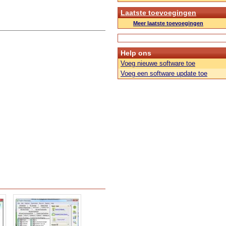
Laatste toevoegingen
Meer laatste toevoegingen
Help ons
Voeg nieuwe software toe
Voeg een software update toe