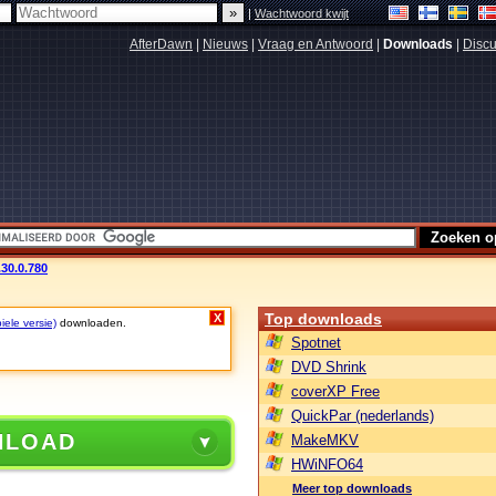
|
Wachtwoord kwijt
AfterDawn
|
Nieuws
|
Vraag en Antwoord
|
Downloads
|
Discu
30.0.780
Top downloads
X
iele versie)
downloaden.
Spotnet
DVD Shrink
coverXP Free
QuickPar (nederlands)
NLOAD
MakeMKV
HWiNFO64
Meer top downloads