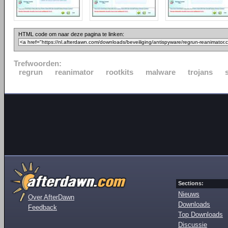
HTML code om naar deze pagina te linken:
Trefwoorden:
regrun
reanimator
rootkits
malware
trojans
Sections:
Nieuws
Over AfterDawn
Downloads
Feedback
Top Downloads
Discussie