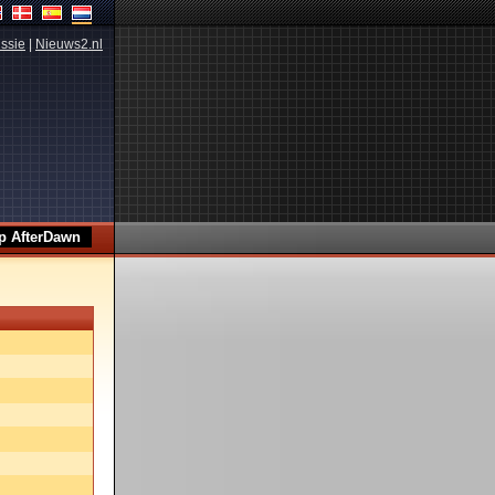
ssie
|
Nieuws2.nl