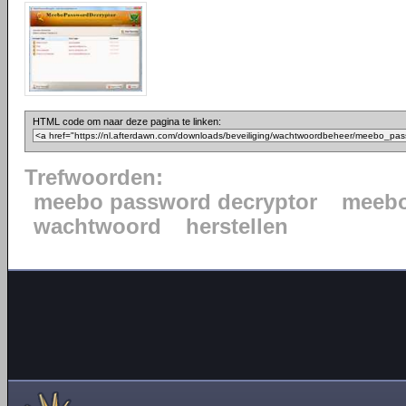
HTML code om naar deze pagina te linken:
Trefwoorden:
meebo password decryptor
meebo
wachtwoord
herstellen