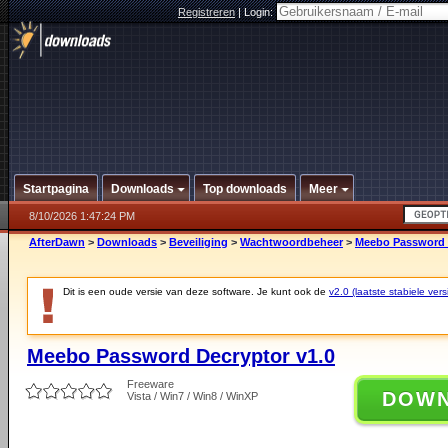
Registreren
|
Login:
Startpagina
Downloads
Top downloads
Meer
8/10/2026 1:47:24 PM
AfterDawn
>
Downloads
>
Beveiliging
>
Wachtwoordbeheer
>
Meebo Password 
Dit is een oude versie van deze software. Je kunt ook de
v2.0 (laatste stabiele vers
Meebo Password Decryptor v1.0
Freeware
DOW
Vista / Win7 / Win8 / WinXP