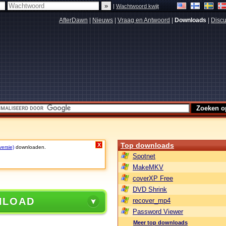
|
Wachtwoord kwijt
AfterDawn
|
Nieuws
|
Vraag en Antwoord
|
Downloads
|
Discu
Top downloads
X
versie)
downloaden.
Spotnet
MakeMKV
coverXP Free
DVD Shrink
NLOAD
recover_mp4
Password Viewer
Meer top downloads