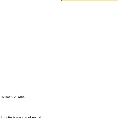
 netwerk of web.
etectie beweging of geluid.