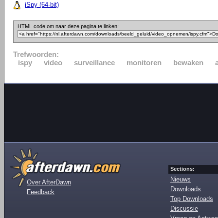
iSpy (64-bit)
HTML code om naar deze pagina te linken:
Trefwoorden:
ispy
video
surveillance
monitoren
bewaken
Sections:
Nieuws
Over AfterDawn
Downloads
Feedback
Top Downloads
Discussie