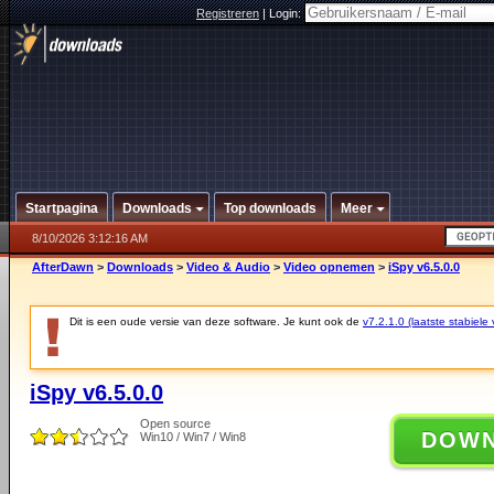
Registreren
|
Login:
Startpagina
Downloads
Top downloads
Meer
8/10/2026 3:12:16 AM
AfterDawn
>
Downloads
>
Video & Audio
>
Video opnemen
>
iSpy v6.5.0.0
Dit is een oude versie van deze software. Je kunt ook de
v7.2.1.0 (laatste stabiele 
iSpy v6.5.0.0
Open source
DOW
Win10 / Win7 / Win8