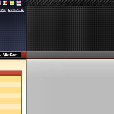
ssie
|
Nieuws2.nl