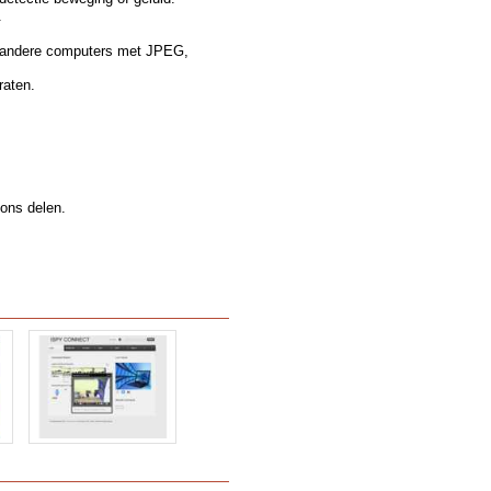
.
t andere computers met JPEG,
raten.
ons delen.