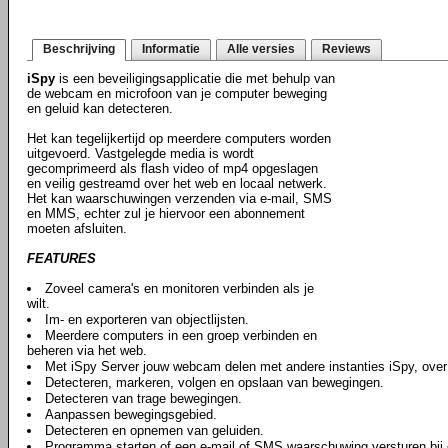
Beschrijving
Informatie
Alle versies
Reviews
iSpy
is een beveiligingsapplicatie die met behulp van
de webcam en microfoon van je computer beweging
en geluid kan detecteren.
Het kan tegelijkertijd op meerdere computers worden
uitgevoerd. Vastgelegde media is wordt
gecomprimeerd als flash video of mp4 opgeslagen
en veilig gestreamd over het web en locaal netwerk.
Het kan waarschuwingen verzenden via e-mail, SMS
en MMS, echter zul je hiervoor een abonnement
moeten afsluiten.
FEATURES
Zoveel camera's en monitoren verbinden als je
wilt.
Im- en exporteren van objectlijsten.
Meerdere computers in een groep verbinden en
beheren via het web.
Met iSpy Server jouw webcam delen met andere instanties iSpy, over
Detecteren, markeren, volgen en opslaan van bewegingen.
Detecteren van trage bewegingen.
Aanpassen bewegingsgebied.
Detecteren en opnemen van geluiden.
Programma starten of een e-mail of SMS waarschuwing versturen bij d