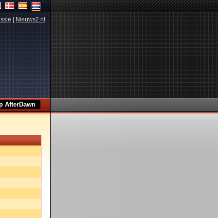
ssie
|
Nieuws2.nl