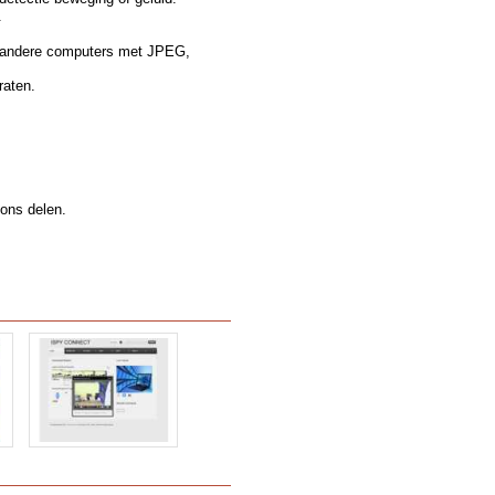
.
t andere computers met JPEG,
raten.
ons delen.