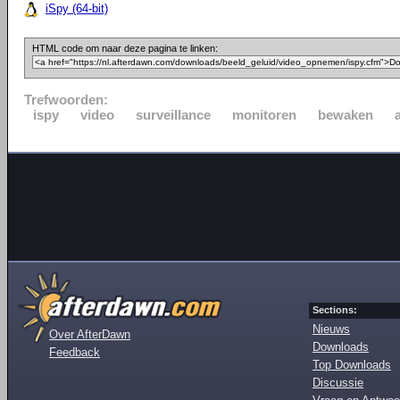
iSpy (64-bit)
HTML code om naar deze pagina te linken:
Trefwoorden:
ispy
video
surveillance
monitoren
bewaken
Sections:
Nieuws
Over AfterDawn
Downloads
Feedback
Top Downloads
Discussie