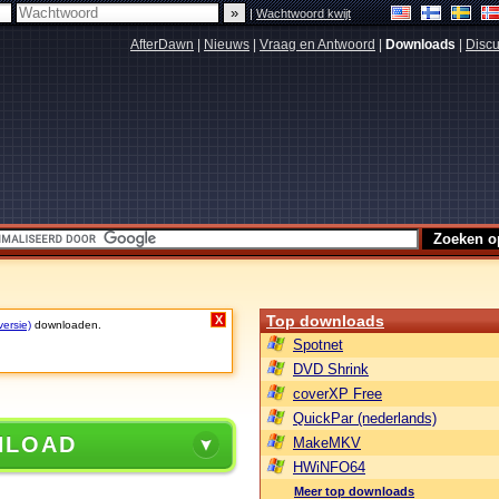
|
Wachtwoord kwijt
AfterDawn
|
Nieuws
|
Vraag en Antwoord
|
Downloads
|
Discu
Top downloads
X
versie)
downloaden.
Spotnet
DVD Shrink
coverXP Free
QuickPar (nederlands)
NLOAD
MakeMKV
HWiNFO64
Meer top downloads