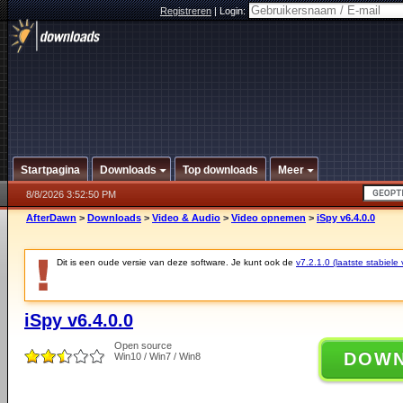
Registreren
|
Login:
Startpagina
Downloads
Top downloads
Meer
8/8/2026 3:52:50 PM
AfterDawn
>
Downloads
>
Video & Audio
>
Video opnemen
>
iSpy v6.4.0.0
Dit is een oude versie van deze software. Je kunt ook de
v7.2.1.0 (laatste stabiele 
iSpy v6.4.0.0
Open source
DOW
Win10 / Win7 / Win8