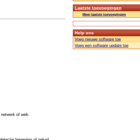
Laatste toevoegingen
Meer laatste toevoegingen
Help ons
Voeg nieuwe software toe
Voeg een software update toe
 netwerk of web.
etectie beweging of geluid.