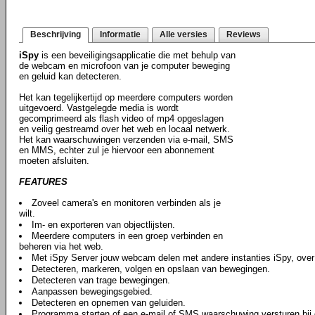
Beschrijving
Informatie
Alle versies
Reviews
iSpy
is een beveiligingsapplicatie die met behulp van
de webcam en microfoon van je computer beweging
en geluid kan detecteren.
Het kan tegelijkertijd op meerdere computers worden
uitgevoerd. Vastgelegde media is wordt
gecomprimeerd als flash video of mp4 opgeslagen
en veilig gestreamd over het web en locaal netwerk.
Het kan waarschuwingen verzenden via e-mail, SMS
en MMS, echter zul je hiervoor een abonnement
moeten afsluiten.
FEATURES
Zoveel camera's en monitoren verbinden als je
wilt.
Im- en exporteren van objectlijsten.
Meerdere computers in een groep verbinden en
beheren via het web.
Met iSpy Server jouw webcam delen met andere instanties iSpy, over
Detecteren, markeren, volgen en opslaan van bewegingen.
Detecteren van trage bewegingen.
Aanpassen bewegingsgebied.
Detecteren en opnemen van geluiden.
Programma starten of een e-mail of SMS waarschuwing versturen bij d