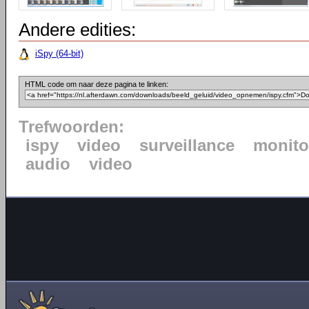
Andere edities:
iSpy (64-bit)
HTML code om naar deze pagina te linken:
Trefwoorden:
ispy
video
surveillance
monito
audio
video