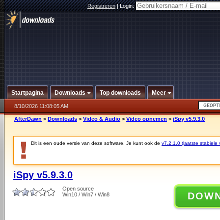
Registreren
|
Login:
Startpagina
Downloads
Top downloads
Meer
8/10/2026 11:08:05 AM
AfterDawn
>
Downloads
>
Video & Audio
>
Video opnemen
>
iSpy v5.9.3.0
Dit is een oude versie van deze software. Je kunt ook de
v7.2.1.0 (laatste stabiele 
iSpy v5.9.3.0
Open source
DOW
Win10 / Win7 / Win8