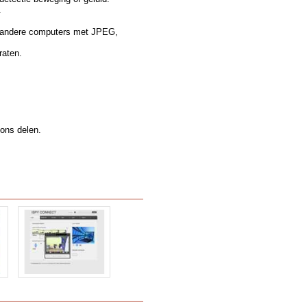
.
t andere computers met JPEG,
raten.
ons delen.