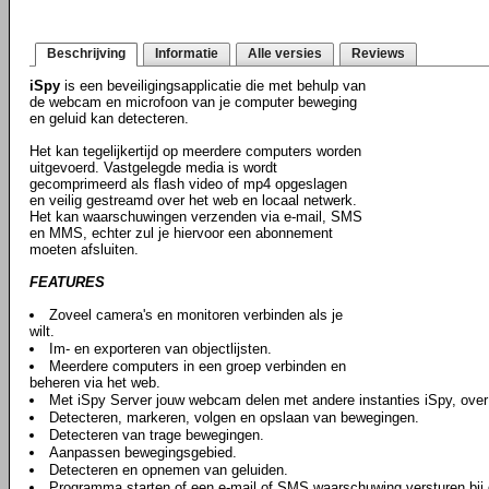
Beschrijving
Informatie
Alle versies
Reviews
iSpy
is een beveiligingsapplicatie die met behulp van
de webcam en microfoon van je computer beweging
en geluid kan detecteren.
Het kan tegelijkertijd op meerdere computers worden
uitgevoerd. Vastgelegde media is wordt
gecomprimeerd als flash video of mp4 opgeslagen
en veilig gestreamd over het web en locaal netwerk.
Het kan waarschuwingen verzenden via e-mail, SMS
en MMS, echter zul je hiervoor een abonnement
moeten afsluiten.
FEATURES
Zoveel camera's en monitoren verbinden als je
wilt.
Im- en exporteren van objectlijsten.
Meerdere computers in een groep verbinden en
beheren via het web.
Met iSpy Server jouw webcam delen met andere instanties iSpy, over
Detecteren, markeren, volgen en opslaan van bewegingen.
Detecteren van trage bewegingen.
Aanpassen bewegingsgebied.
Detecteren en opnemen van geluiden.
Programma starten of een e-mail of SMS waarschuwing versturen bij d