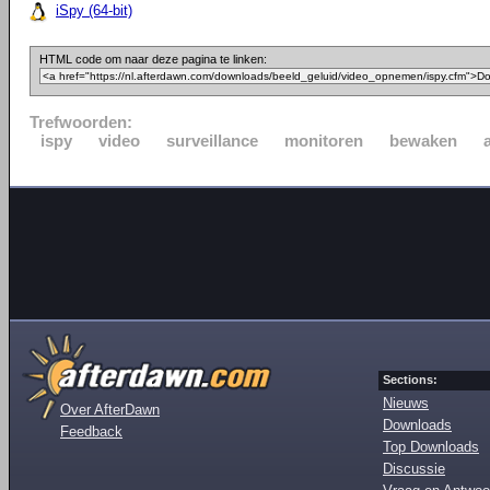
iSpy (64-bit)
HTML code om naar deze pagina te linken:
Trefwoorden:
ispy
video
surveillance
monitoren
bewaken
Sections:
Nieuws
Over AfterDawn
Downloads
Feedback
Top Downloads
Discussie