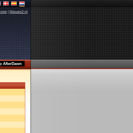
ssie
|
Nieuws2.nl