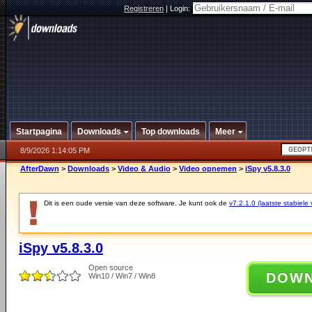
Registreren
|
Login:
Startpagina
Downloads
Top downloads
Meer
8/9/2026 1:14:05 PM
AfterDawn
>
Downloads
>
Video & Audio
>
Video opnemen
>
iSpy v5.8.3.0
Dit is een oude versie van deze software. Je kunt ook de
v7.2.1.0 (laatste stabiele 
iSpy v5.8.3.0
Open source
DOW
Win10 / Win7 / Win8