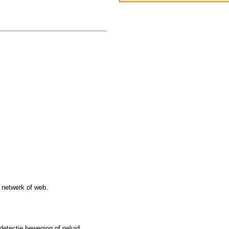
 netwerk of web.
etectie beweging of geluid.