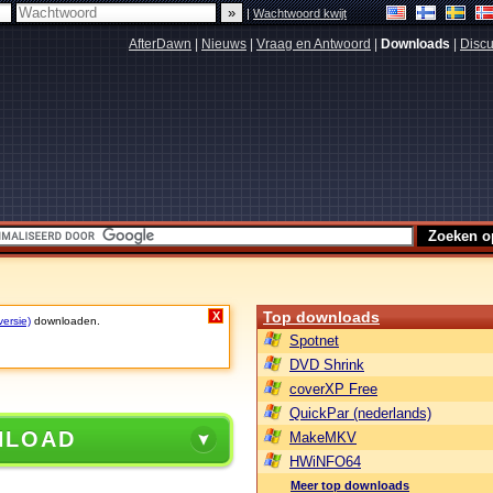
|
Wachtwoord kwijt
AfterDawn
|
Nieuws
|
Vraag en Antwoord
|
Downloads
|
Discu
Top downloads
X
versie)
downloaden.
Spotnet
DVD Shrink
coverXP Free
QuickPar (nederlands)
NLOAD
MakeMKV
HWiNFO64
Meer top downloads