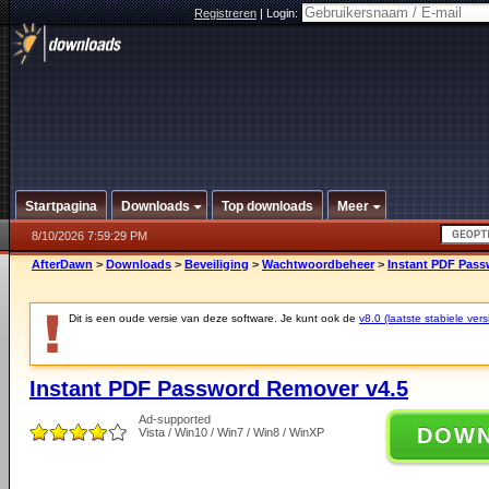
Registreren
|
Login:
Startpagina
Downloads
Top downloads
Meer
8/10/2026 7:59:29 PM
AfterDawn
>
Downloads
>
Beveiliging
>
Wachtwoordbeheer
>
Instant PDF Pass
Dit is een oude versie van deze software. Je kunt ook de
v8.0 (laatste stabiele vers
Instant PDF Password Remover v4.5
Ad-supported
DOW
Vista / Win10 / Win7 / Win8 / WinXP