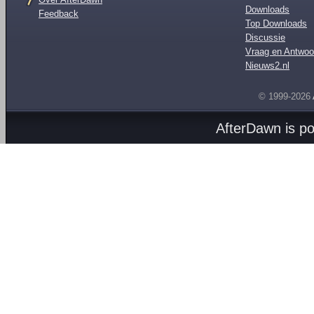
Downloads
Feedback
Top Downloads
Discussie
Vraag en Antwoo
Nieuws2.nl
© 1999-2026
AfterDawn is p