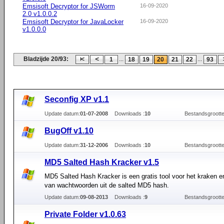
Emsisoft Decryptor for JSWorm
16-09-2020
2.0 v1.0.0.2
Emsisoft Decryptor for JavaLocker
16-09-2020
v1.0.0.0
Bladzijde 20/93:
...
...
1
18
19
20
21
22
93
Seconfig XP v1.1
Update datum:
01-07-2008
Downloads :
10
Bestandsgrootte
BugOff v1.10
Update datum:
31-12-2006
Downloads :
10
Bestandsgrootte
MD5 Salted Hash Kracker v1.5
MD5 Salted Hash Kracker is een gratis tool voor het kraken en
van wachtwoorden uit de salted MD5 hash.
Update datum:
09-08-2013
Downloads :
9
Bestandsgrootte
Private Folder v1.0.63