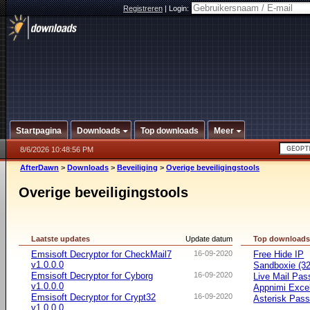
Registreren
|
Login:
Startpagina
Downloads
Top downloads
Meer
8/6/2026 10:48:56 PM
AfterDawn
>
Downloads
>
Beveiliging
>
Overige beveiligingstools
Overige beveiligingstools
Laatste updates
Update datum
Top download
Emsisoft Decryptor for CheckMail7
16-09-2020
Free Hide IP
v1.0.0.0
Sandboxie (32-
Emsisoft Decryptor for Cyborg
16-09-2020
Live Mail Pas
v1.0.0.0
Appnimi Exce
Emsisoft Decryptor for Crypt32
16-09-2020
Asterisk Pas
v1.0.0.0