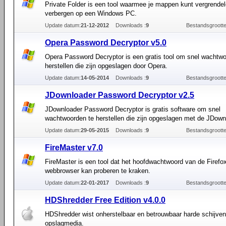
Private Folder is een tool waarmee je mappen kunt vergrendel
verbergen op een Windows PC.
Update datum:
21-12-2012
Downloads :
9
Bestandsgrootte
Opera Password Decryptor v5.0
Opera Password Decryptor is een gratis tool om snel wachtwo
herstellen die zijn opgeslagen door Opera.
Update datum:
14-05-2014
Downloads :
9
Bestandsgrootte
JDownloader Password Decryptor v2.5
JDownloader Password Decryptor is gratis software om snel
wachtwoorden te herstellen die zijn opgeslagen met de JDown
Update datum:
29-05-2015
Downloads :
9
Bestandsgrootte
FireMaster v7.0
FireMaster is een tool dat het hoofdwachtwoord van de Firefo
webbrowser kan proberen te kraken.
Update datum:
22-01-2017
Downloads :
9
Bestandsgrootte
HDShredder Free Edition v4.0.0
HDShredder wist onherstelbaar en betrouwbaar harde schijve
opslagmedia.