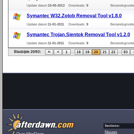
Update datum:
15-05-2013
Downloads :
9
Bestandsgrootte
Symantec W32.Zotob Removal Tool v1.8.0
Update datum:
11-01-2011
Downloads :
9
Bestandsgrootte
Symantec Trojan.Sientok Removal Tool v1.2.0
Update datum:
11-01-2011
Downloads :
9
Bestandsgrootte
Bladzijde 20/93:
...
...
1
18
19
20
21
22
93
Sections:
Nieuws
Over AfterDawn