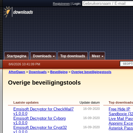
Registreren
|
Login:
Startpagina
Downloads
Top downloads
Meer
8/6/2026 10:41:09 PM
AfterDawn
>
Downloads
>
Beveiliging
>
Overige beveiligingstools
Overige beveiligingstools
Laatste updates
Update datum
Top download
Emsisoft Decryptor for CheckMail7
16-09-2020
Free Hide IP
v1.0.0.0
Sandboxie (32-
Emsisoft Decryptor for Cyborg
16-09-2020
Live Mail Pas
v1.0.0.0
Appnimi Exce
Emsisoft Decryptor for Crypt32
16-09-2020
Asterisk Pas
v1.0.0.0