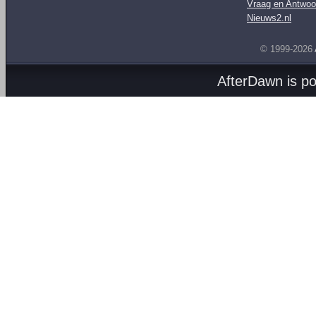
Vraag en Antwoo
Nieuws2.nl
© 1999-2026
AfterDawn is p