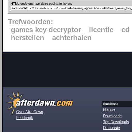
HTML code om naar deze pagina te linken:
Trefwoorden:
games key decryptor
licentie
cd
herstellen
achterhalen
Sections:
Nieuws
Over AfterDawn
Downloads
Feedback
Top Downloads
Discussie