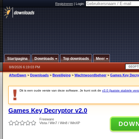
Registreren
|
Login:
Startpagina
Downloads
Top downloads
Meer
8/8/2026 6:19:03 PM
AfterDawn
>
Downloads
>
Beveiliging
>
Wachtwoordbeheer
>
Games Key Decryp
Dit is een oude versie van deze software. Je kunt ook de
v3.0 (laatste stabiele vers
Games Key Decryptor v2.0
Freeware
DOW
Vista / Win7 / Win8 / WinXP