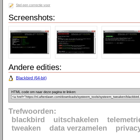
Stel een correctie voor
Screenshots:
Andere edities:
Blackbird (64-bit)
HTML code om naar deze pagina te linken:
Trefwoorden:
blackbird
uitschakelen
telemetri
tweaken
data verzamelen
privac