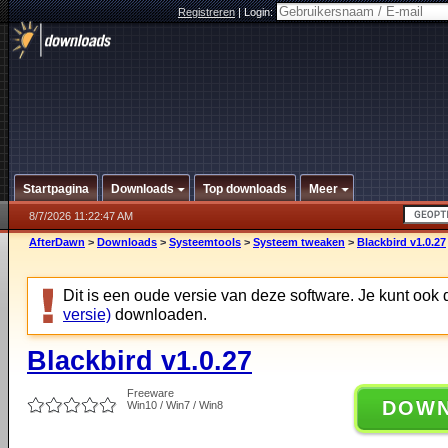
Registreren
|
Login:
Startpagina
Downloads
Top downloads
Meer
8/7/2026 11:22:47 AM
AfterDawn
>
Downloads
>
Systeemtools
>
Systeem tweaken
>
Blackbird v1.0.27
Dit is een oude versie van deze software. Je kunt ook
versie)
downloaden.
Blackbird v1.0.27
Freeware
DOW
Win10 / Win7 / Win8