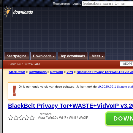
Registreren
|
Login:
Startpagina
Downloads
Top downloads
Meer
8/8/2026 10:02:46 AM
AfterDawn
>
Downloads
>
Netwerk
>
VPN
>
BlackBelt Privacy Tor+WASTE+VidVo
Dit is een oude versie van deze software. Je kunt ook de
v9.2020.05.1 (laatste stab
BlackBelt Privacy Tor+WASTE+VidVoIP v3.2
Freeware
DOW
Vista / Win10 / Win7 / Win8 / WinXP