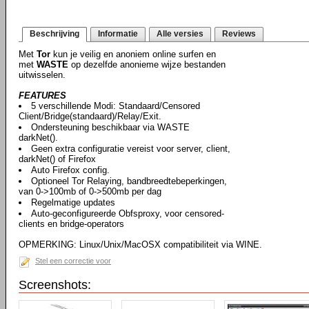
Beschrijving
Informatie
Alle versies
Reviews
Met
Tor
kun je veilig en anoniem online surfen en
met
WASTE
op dezelfde anonieme wijze bestanden
uitwisselen.
FEATURES
5 verschillende Modi: Standaard/Censored
Client/Bridge(standaard)/Relay/Exit.
Ondersteuning beschikbaar via WASTE
darkNet().
Geen extra configuratie vereist voor server, client,
darkNet() of Firefox
Auto Firefox config.
Optioneel Tor Relaying, bandbreedtebeperkingen,
van 0->100mb of 0->500mb per dag
Regelmatige updates
Auto-geconfigureerde Obfsproxy, voor censored-
clients en bridge-operators
OPMERKING: Linux/Unix/MacOSX compatibiliteit via WINE.
Stel een correctie voor
Screenshots: