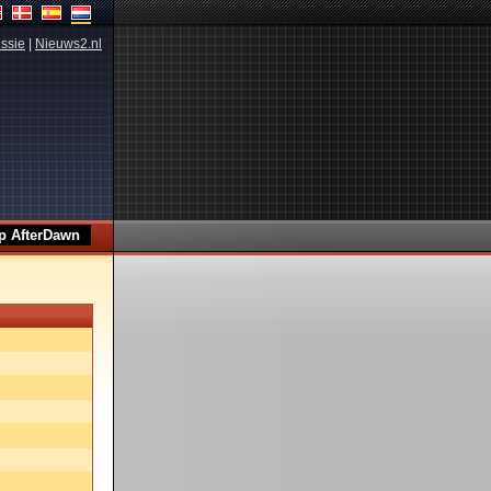
ssie
|
Nieuws2.nl