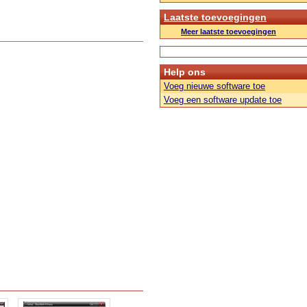
Laatste toevoegingen
Meer laatste toevoegingen
Help ons
Voeg nieuwe software toe
Voeg een software update toe