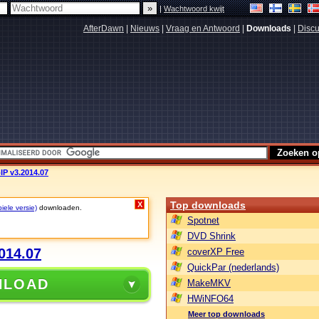
|
Wachtwoord kwijt
AfterDawn
|
Nieuws
|
Vraag en Antwoord
|
Downloads
|
Discu
IP v3.2014.07
Top downloads
X
iele versie)
downloaden.
Spotnet
DVD Shrink
014.07
coverXP Free
QuickPar (nederlands)
NLOAD
MakeMKV
HWiNFO64
Meer top downloads