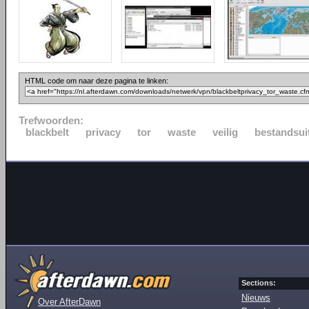
HTML code om naar deze pagina te linken:
Trefwoorden:
blackbelt
privacy
tor
waste
veilig
bestandsui
Sections:
Nieuws
Over AfterDawn