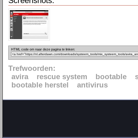
Screenshots:
HTML code om naar deze pagina te linken:
Trefwoorden:
avira
rescue system
bootable
bootable herstel
antivirus