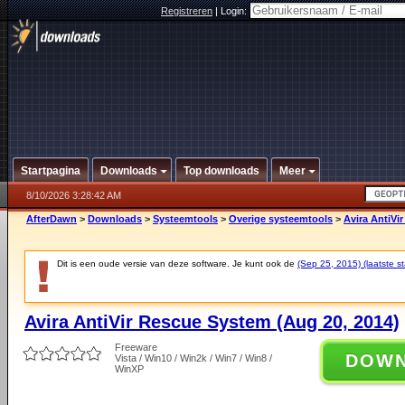
Registreren
|
Login:
Startpagina
Downloads
Top downloads
Meer
8/10/2026 3:28:42 AM
AfterDawn
>
Downloads
>
Systeemtools
>
Overige systeemtools
>
Avira AntiVi
Dit is een oude versie van deze software. Je kunt ook de
(Sep 25, 2015) (laatste st
Avira AntiVir Rescue System (Aug 20, 2014)
Freeware
DOW
Vista / Win10 / Win2k / Win7 / Win8 /
WinXP