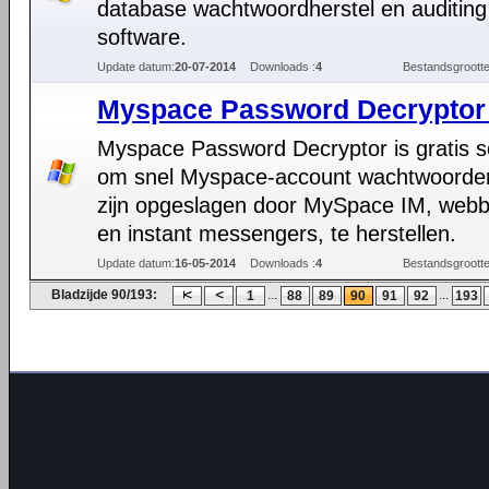
database wachtwoordherstel en auditing
software.
Update datum:
20-07-2014
Downloads :
4
Bestandsgrootte
Myspace Password Decryptor 
Myspace Password Decryptor is gratis s
om snel Myspace-account wachtwoorde
zijn opgeslagen door MySpace IM, web
en instant messengers, te herstellen.
Update datum:
16-05-2014
Downloads :
4
Bestandsgrootte
Bladzijde 90/193:
...
...
1
88
89
90
91
92
193