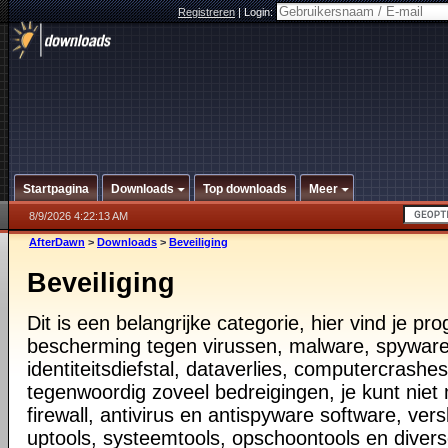
Registreren
|
Login:
Startpagina
Downloads
Top downloads
Meer
8/9/2026 4:22:13 AM
AfterDawn
>
Downloads
>
Beveiliging
Beveiliging
Dit is een belangrijke categorie, hier vind je p
bescherming tegen virussen, malware, spyware
identiteitsdiefstal, dataverlies, computercrashes,
tegenwoordig zoveel bedreigingen, je kunt nie
firewall, antivirus en antispyware software, vers
uptools, systeemtools, opschoontools en diver