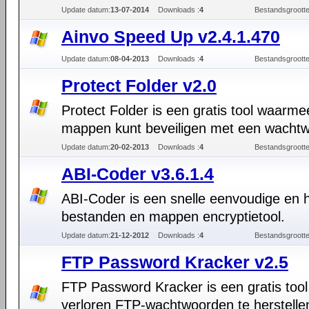
Update datum:
13-07-2014
Downloads :
4
Bestandsgrootte
Ainvo Speed Up v2.4.1.470
Update datum:
08-04-2013
Downloads :
4
Bestandsgrootte
Protect Folder v2.0
Protect Folder is een gratis tool waarme
mappen kunt beveiligen met een wachtw
Update datum:
20-02-2013
Downloads :
4
Bestandsgrootte
ABI-Coder v3.6.1.4
ABI-Coder is een snelle eenvoudige en 
bestanden en mappen encryptietool.
Update datum:
21-12-2012
Downloads :
4
Bestandsgrootte
FTP Password Kracker v2.5
FTP Password Kracker is een gratis too
verloren FTP-wachtwoorden te herstellen