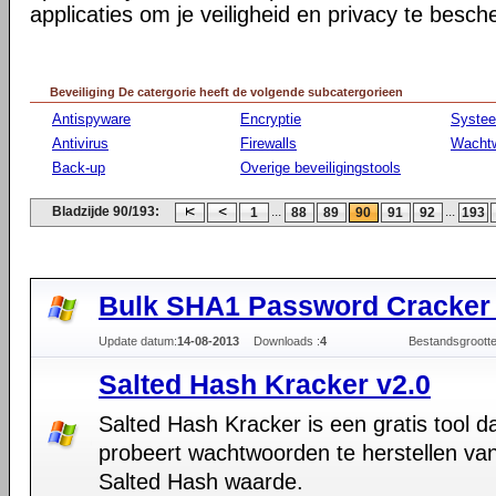
applicaties om je veiligheid en privacy te besc
Beveiliging De catergorie heeft de volgende subcatergorieen
Antispyware
Encryptie
Syste
Antivirus
Firewalls
Wacht
Back-up
Overige beveiligingstools
Bladzijde 90/193:
...
...
1
88
89
90
91
92
193
Bulk SHA1 Password Cracker 
Update datum:
14-08-2013
Downloads :
4
Bestandsgrootte
Salted Hash Kracker v2.0
Salted Hash Kracker is een gratis tool d
probeert wachtwoorden te herstellen va
Salted Hash waarde.