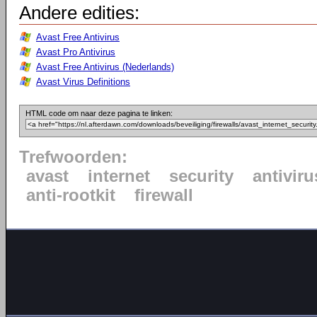
Andere edities:
Avast Free Antivirus
Avast Pro Antivirus
Avast Free Antivirus (Nederlands)
Avast Virus Definitions
HTML code om naar deze pagina te linken:
Trefwoorden:
avast
internet
security
antiviru
anti-rootkit
firewall