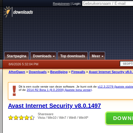
Registreren
|
Login:
Startpagina
Downloads
Top downloads
Meer
8/6/2026 5:32:04 PM
AfterDawn
>
Downloads
>
Beveiliging
>
Firewalls
>
Avast Internet Security v8.0
Dit is een oude versie van deze software. Je kunt ook de
v12.3.2279 (laatste stabie
of de
2014 R2 Beta 1 (9.0.2009) (laatste beta versie)
.
Avast Internet Security v8.0.1497
Shareware
DOWN
Vista / Win10 / Win7 / Win8 / WinXP