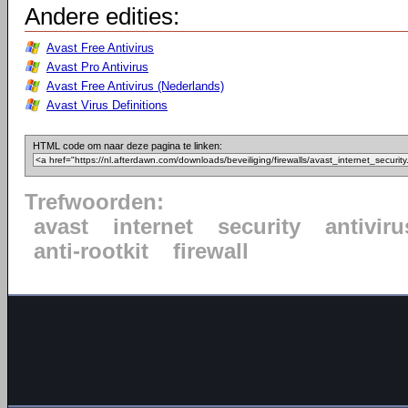
Andere edities:
Avast Free Antivirus
Avast Pro Antivirus
Avast Free Antivirus (Nederlands)
Avast Virus Definitions
HTML code om naar deze pagina te linken:
Trefwoorden:
avast
internet
security
antiviru
anti-rootkit
firewall