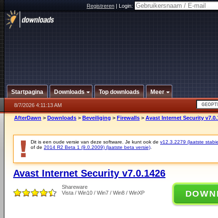
Registreren
|
Login:
Startpagina
Downloads
Top downloads
Meer
8/7/2026 4:11:13 AM
AfterDawn
>
Downloads
>
Beveiliging
>
Firewalls
>
Avast Internet Security v7.0
Dit is een oude versie van deze software. Je kunt ook de
v12.3.2279 (laatste stabie
of de
2014 R2 Beta 1 (9.0.2009) (laatste beta versie)
.
Avast Internet Security v7.0.1426
Shareware
DOWN
Vista / Win10 / Win7 / Win8 / WinXP