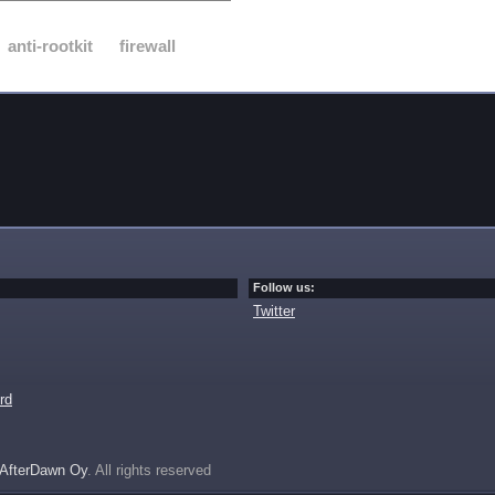
anti-rootkit
firewall
Follow us:
Twitter
rd
AfterDawn Oy
. All rights reserved