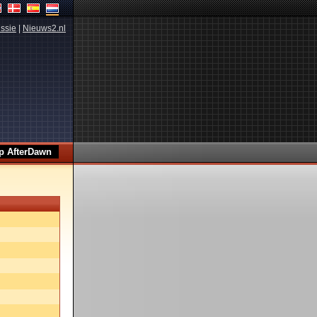
ssie
|
Nieuws2.nl