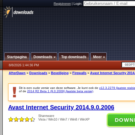
Registreren
|
Login:
Startpagina
Downloads
Top downloads
Meer
8/8/2026 1:44:36 PM
AfterDawn
>
Downloads
>
Beveiliging
>
Firewalls
>
Avast Internet Security 2014
Dit is een oude versie van deze software. Je kunt ook de
v12.3.2279 (laatste stabie
of de
2014 R2 Beta 1 (9.0.2009) (laatste beta versie)
.
Avast Internet Security 2014.9.0.2006
Shareware
DOWN
Vista / Win10 / Win7 / Win8 / WinXP