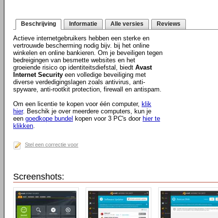
Beschrijving
Informatie
Alle versies
Reviews
Actieve internetgebruikers hebben een sterke en
vertrouwde bescherming nodig bijv. bij het online
winkelen en online bankieren. Om je beveiligen tegen
bedreigingen van besmette websites en het
groeiende risico op identiteitsdiefstal, biedt
Avast
Internet Security
een volledige beveiliging met
diverse verdedigingslagen zoals antivirus, anti-
spyware, anti-rootkit protection, firewall en antispam.
Om een licentie te kopen voor één computer,
klik
hier
. Beschik je over meerdere computers, kun je
een
goedkope bundel
kopen voor 3 PC's door
hier te
klikken
.
Stel een correctie voor
Screenshots: