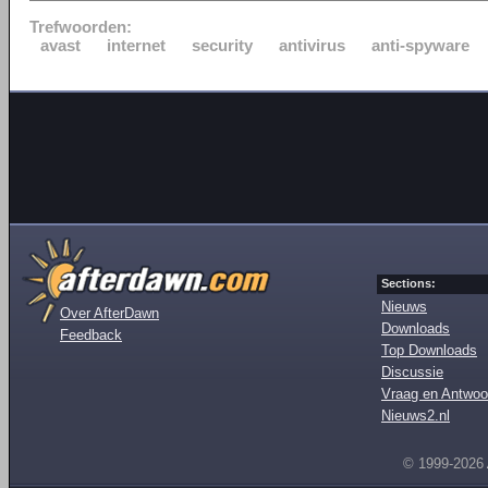
Trefwoorden:
avast
internet
security
antivirus
anti-spyware
Sections:
Nieuws
Over AfterDawn
Downloads
Feedback
Top Downloads
Discussie
Vraag en Antwoo
Nieuws2.nl
© 1999-2026