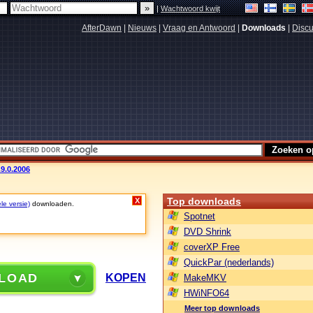
|
Wachtwoord kwijt
AfterDawn
|
Nieuws
|
Vraag en Antwoord
|
Downloads
|
Discu
.9.0.2006
Top downloads
X
le versie)
downloaden.
Spotnet
DVD Shrink
coverXP Free
QuickPar (nederlands)
LOAD
KOPEN
MakeMKV
HWiNFO64
Meer top downloads