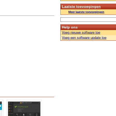
Laatste toevoegingen
Meer laatste toevoegingen
Help ons
Voeg nieuwe software toe
Voeg een software update toe