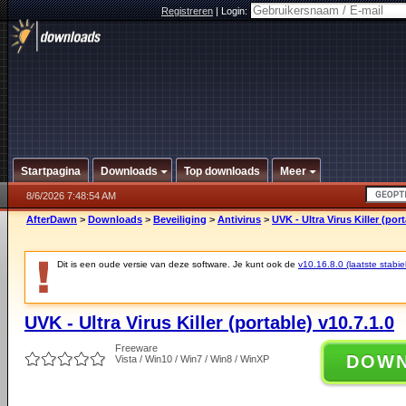
Registreren
|
Login:
Startpagina
Downloads
Top downloads
Meer
8/6/2026 7:48:54 AM
AfterDawn
>
Downloads
>
Beveiliging
>
Antivirus
>
UVK - Ultra Virus Killer (port
Dit is een oude versie van deze software. Je kunt ook de
v10.16.8.0 (laatste stabie
UVK - Ultra Virus Killer (portable) v10.7.1.0
Freeware
DOW
Vista / Win10 / Win7 / Win8 / WinXP