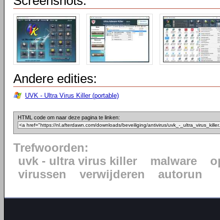
Screenshots:
Andere edities:
UVK - Ultra Virus Killer (portable)
HTML code om naar deze pagina te linken:
Trefwoorden:
uvk - ultra virus killer
malware
o
virussen
verwijderen
autorun