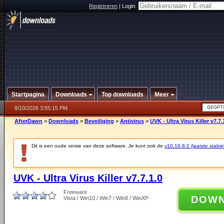
Registreren
|
Login:
Startpagina
Downloads
Top downloads
Meer
8/10/2026 3:55:15 PM
AfterDawn
>
Downloads
>
Beveiliging
>
Antivirus
>
UVK - Ultra Virus Killer v7.7.
Dit is een oude versie van deze software. Je kunt ook de
v10.16.8.0 (laatste stabie
UVK - Ultra Virus Killer v7.7.1.0
Freeware
DOW
Vista / Win10 / Win7 / Win8 / WinXP