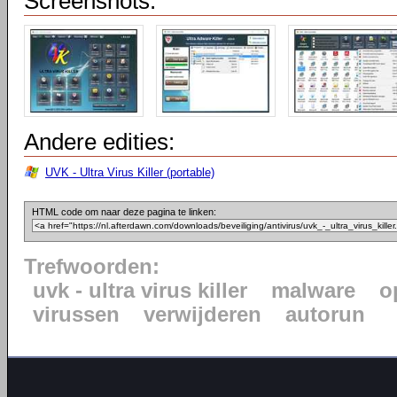
Screenshots:
Andere edities:
UVK - Ultra Virus Killer (portable)
HTML code om naar deze pagina te linken:
Trefwoorden:
uvk - ultra virus killer
malware
o
virussen
verwijderen
autorun