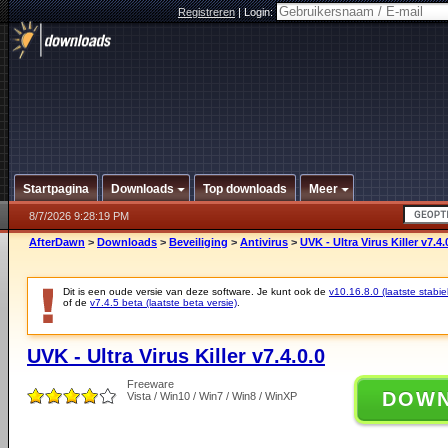
Registreren
|
Login:
Startpagina
Downloads
Top downloads
Meer
8/7/2026 9:28:19 PM
AfterDawn
>
Downloads
>
Beveiliging
>
Antivirus
>
UVK - Ultra Virus Killer v7.4.
Dit is een oude versie van deze software. Je kunt ook de
v10.16.8.0 (laatste stabie
of de
v7.4.5 beta (laatste beta versie)
.
UVK - Ultra Virus Killer v7.4.0.0
Freeware
DOW
Vista / Win10 / Win7 / Win8 / WinXP