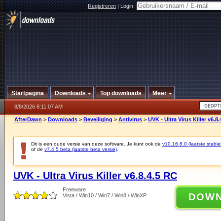
Registreren
|
Login:
Startpagina
Downloads
Top downloads
Meer
8/8/2026 8:11:07 AM
AfterDawn
>
Downloads
>
Beveiliging
>
Antivirus
>
UVK - Ultra Virus Killer v6.8
Dit is een oude versie van deze software. Je kunt ook de
v10.16.8.0 (laatste stabie
of de
v7.4.5 beta (laatste beta versie)
.
UVK - Ultra Virus Killer v6.8.4.5 RC
Freeware
DOW
Vista / Win10 / Win7 / Win8 / WinXP