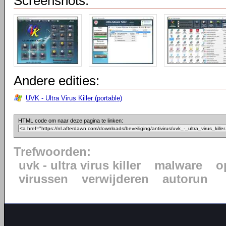
Screenshots:
Andere edities:
UVK - Ultra Virus Killer (portable)
HTML code om naar deze pagina te linken:
Trefwoorden:
uvk - ultra virus killer
malware
o
virussen
verwijderen
autorun