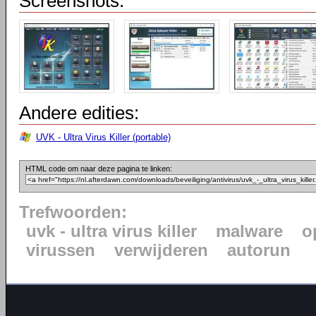
Screenshots:
Andere edities:
UVK - Ultra Virus Killer (portable)
HTML code om naar deze pagina te linken:
Trefwoorden:
uvk - ultra virus killer
malware
o
virussen
verwijderen
autorun