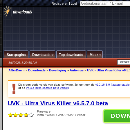
Registreren
|
Login:
Startpagina
Downloads
Top downloads
Meer
8/6/2026 8:29:50 AM
AfterDawn
>
Downloads
>
Beveiliging
>
Antivirus
>
UVK - Ultra Virus Killer v6.5.
Dit is een oude versie van deze software. Je kunt ook de
v10.16.8.0 (laatste stabie
of de
v7.4.5 beta (laatste beta versie)
.
UVK - Ultra Virus Killer v6.5.7.0 beta
Freeware
DOW
Vista / Win10 / Win7 / Win8 / WinXP