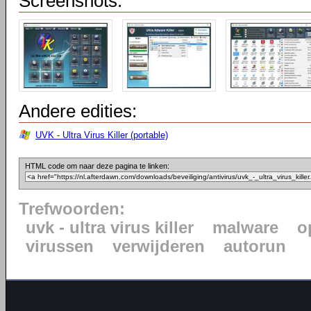
Screenshots:
Andere edities:
UVK - Ultra Virus Killer (portable)
HTML code om naar deze pagina te linken:
Trefwoorden:
uvk - ultra virus killer
malware
o
virussen
verwijderen
autorun