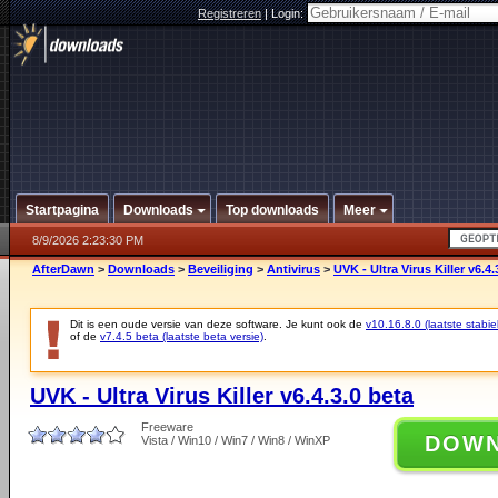
Registreren
|
Login:
Startpagina
Downloads
Top downloads
Meer
8/9/2026 2:23:30 PM
AfterDawn
>
Downloads
>
Beveiliging
>
Antivirus
>
UVK - Ultra Virus Killer v6.4.
Dit is een oude versie van deze software. Je kunt ook de
v10.16.8.0 (laatste stabie
of de
v7.4.5 beta (laatste beta versie)
.
UVK - Ultra Virus Killer v6.4.3.0 beta
Freeware
DOW
Vista / Win10 / Win7 / Win8 / WinXP