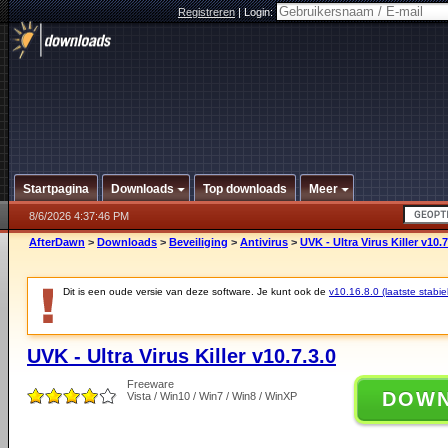
Registreren
|
Login:
Startpagina
Downloads
Top downloads
Meer
8/6/2026 4:37:46 PM
AfterDawn
>
Downloads
>
Beveiliging
>
Antivirus
>
UVK - Ultra Virus Killer v10.7
Dit is een oude versie van deze software. Je kunt ook de
v10.16.8.0 (laatste stabie
UVK - Ultra Virus Killer v10.7.3.0
Freeware
DOW
Vista / Win10 / Win7 / Win8 / WinXP