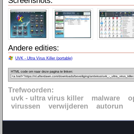
Screenshots:
Andere edities:
UVK - Ultra Virus Killer (portable)
HTML code om naar deze pagina te linken:
Trefwoorden:
uvk - ultra virus killer
malware
o
virussen
verwijderen
autorun