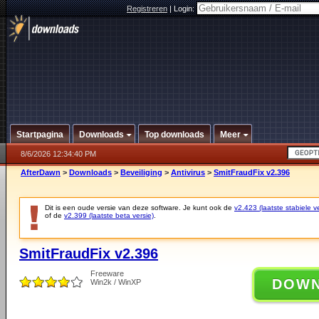
Registreren
|
Login:
Startpagina
Downloads
Top downloads
Meer
8/6/2026 12:34:40 PM
AfterDawn
>
Downloads
>
Beveiliging
>
Antivirus
>
SmitFraudFix v2.396
Dit is een oude versie van deze software. Je kunt ook de
v2.423 (laatste stabiele ve
of de
v2.399 (laatste beta versie)
.
SmitFraudFix v2.396
Freeware
DOW
Win2k / WinXP