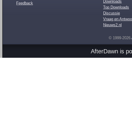
Downloads
Feedback
Top Downloads
Discussie
Vraag en Antwoo
Nieuws2.nl
© 1999-2026
AfterDawn is p