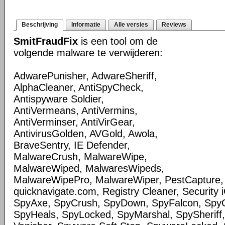
Beschrijving
Informatie
Alle versies
Reviews
SmitFraudFix
is een tool om de
volgende malware te verwijderen:
AdwarePunisher, AdwareSheriff,
AlphaCleaner, AntiSpyCheck,
Antispyware Soldier,
AntiVermeans, AntiVermins,
AntiVerminser, AntiVirGear,
AntivirusGolden, AVGold, Awola,
BraveSentry, IE Defender,
MalwareCrush, MalwareWipe,
MalwareWiped, MalwaresWipeds,
MalwareWipePro, MalwareWiper, PestCapture,
quicknavigate.com, Registry Cleaner, Security 
SpyAxe, SpyCrush, SpyDown, SpyFalcon, Spy
SpyHeals, SpyLocked, SpyMarshal, SpySheriff,