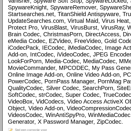
Vanisher, Spyware Soft Stop, SpywareLocked
SpywareKnight, SpywareRemover, SpywareSheri
Startsearches.net, TitanShield Antispyware, Tru
UpdateSearches.com, Virtual Maid, Virus Heat, 
Protect Pro, VirusBlast, VirusBurst, VirusRay,
Brain Codec, ChristmasPorn, DirectAccess, Dir
eMedia Codec, EZVideo, FreeVideo, Gold Cod
iCodecPack, IECodec, iMediaCodec, Image Act
Add-on, IntCodec, iVideoCodec, JPEG Encoder
LookForPorn, Media-Codec, MediaCodec, MM
MovieCommander, MPCODEC, My Pass Generat
Online Image Add-on, Online Video Add-on, P
PowerCodec, PornPass Manager, PornMag Pass
QualityCodec, Silver Codec, SearchPorn, SiteEnt
SoftCodec, strCodec, Super Codec, TrueCodec
VideoBox, VidCodecs, Video Access ActiveX Ob
Object, Video Add-on, VideoCompressionCode
VideosCodec, WinAntiSpyPro, WinMediaCodec
Generator, X Password Manager, ZipCodec.
Stel een correctie voor