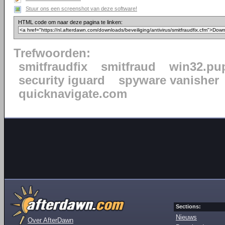
Stuur ons een screenshot van deze software!
HTML code om naar deze pagina te linken:
Trefwoorden:
smitfraudfix
smitfraud
win32.pu
security iguard
spyware vanisher
quicknavigate.com
Sections:
Nieuws
Over AfterDawn