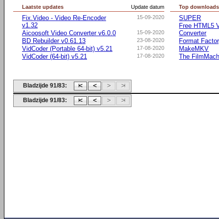
Laatste updates
Update datum
Top download
Fix.Video - Video Re-Encoder
15-09-2020
SUPER
v1.32
Free HTML5 V
Aicoosoft Video Converter v6.0.0
15-09-2020
Converter
BD Rebuilder v0.61.13
23-08-2020
Format Facto
VidCoder (Portable 64-bit) v5.21
17-08-2020
MakeMKV
VidCoder (64-bit) v5.21
17-08-2020
The FilmMach
Bladzijde 91/83:
Bladzijde 91/83: