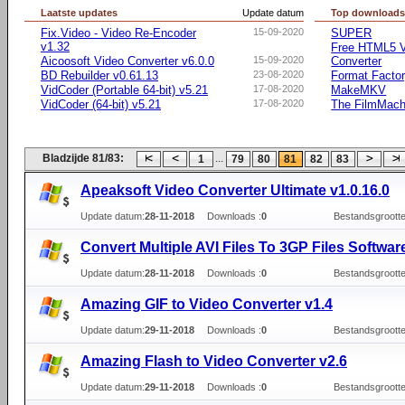
Laatste updates
Update datum
Top download
Fix.Video - Video Re-Encoder
15-09-2020
SUPER
v1.32
Free HTML5 V
Aicoosoft Video Converter v6.0.0
15-09-2020
Converter
BD Rebuilder v0.61.13
23-08-2020
Format Facto
VidCoder (Portable 64-bit) v5.21
17-08-2020
MakeMKV
VidCoder (64-bit) v5.21
17-08-2020
The FilmMach
Bladzijde 81/83:
...
1
79
80
81
82
83
Apeaksoft Video Converter Ultimate v1.0.16.0
Update datum:
28-11-2018
Downloads :
0
Bestandsgrootte
Convert Multiple AVI Files To 3GP Files Softwar
Update datum:
28-11-2018
Downloads :
0
Bestandsgrootte
Amazing GIF to Video Converter v1.4
Update datum:
29-11-2018
Downloads :
0
Bestandsgrootte
Amazing Flash to Video Converter v2.6
Update datum:
29-11-2018
Downloads :
0
Bestandsgrootte