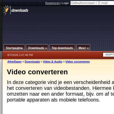
Registreren
|
Login:
Startpagina
Downloads
Top downloads
Meer
8/7/2026 2:47:46 PM
AfterDawn
>
Downloads
>
Video & Audio
>
Video converteren
Video converteren
In deze categorie vind je een verscheidenheid
het converteren van videobestanden. Hiermee 
omzetten naar een ander formaat, bijv. om af 
portable apparaten als mobiele telefoons.