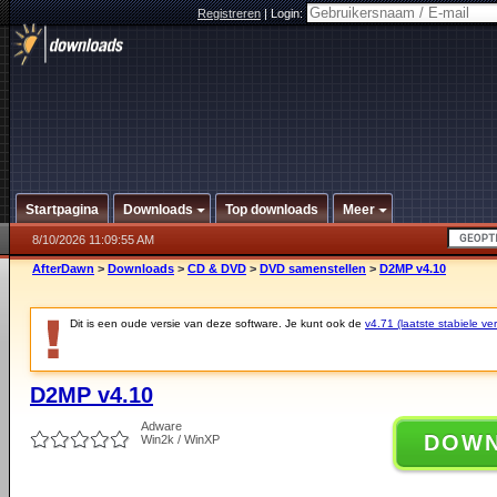
Registreren
|
Login:
Startpagina
Downloads
Top downloads
Meer
8/10/2026 11:09:55 AM
AfterDawn
>
Downloads
>
CD & DVD
>
DVD samenstellen
>
D2MP v4.10
Dit is een oude versie van deze software. Je kunt ook de
v4.71 (laatste stabiele ver
D2MP v4.10
Adware
DOW
Win2k / WinXP