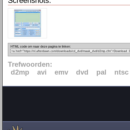
Screenshots:
HTML code om naar deze pagina te linken:
Trefwoorden:
d2mp
avi
emv
dvd
pal
ntsc