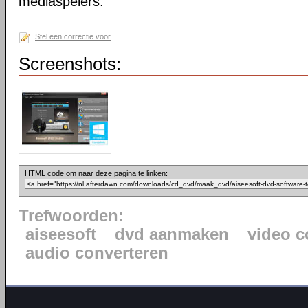
mediaspelers.
Stel een correctie voor
Screenshots:
HTML code om naar deze pagina te linken:
Trefwoorden:
aiseesoft
dvd aanmaken
video c
audio converteren