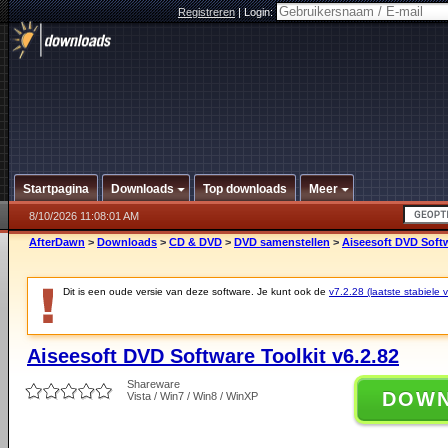
Registreren
|
Login:
Startpagina
Downloads
Top downloads
Meer
8/10/2026 11:08:01 AM
AfterDawn
>
Downloads
>
CD & DVD
>
DVD samenstellen
>
Aiseesoft DVD Softw
Dit is een oude versie van deze software. Je kunt ook de
v7.2.28 (laatste stabiele v
Aiseesoft DVD Software Toolkit v6.2.82
Shareware
DOW
Vista / Win7 / Win8 / WinXP