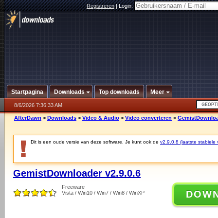
Registreren
|
Login:
Startpagina
Downloads
Top downloads
Meer
8/6/2026 7:36:33 AM
AfterDawn
>
Downloads
>
Video & Audio
>
Video converteren
>
GemistDownload
Dit is een oude versie van deze software. Je kunt ook de
v2.9.0.8 (laatste stabiele 
GemistDownloader v2.9.0.6
Freeware
DOW
Vista / Win10 / Win7 / Win8 / WinXP