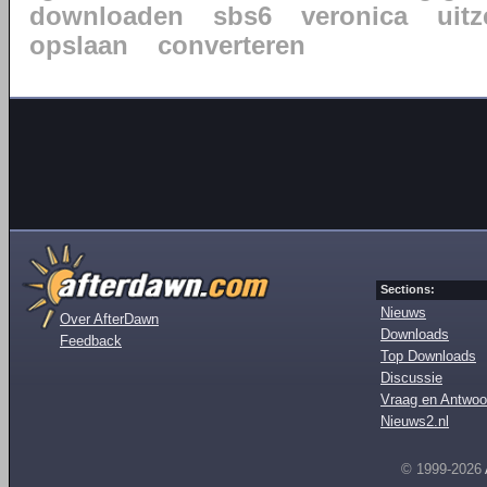
downloaden
sbs6
veronica
uit
opslaan
converteren
Sections:
Nieuws
Over AfterDawn
Downloads
Feedback
Top Downloads
Discussie
Vraag en Antwoo
Nieuws2.nl
© 1999-2026