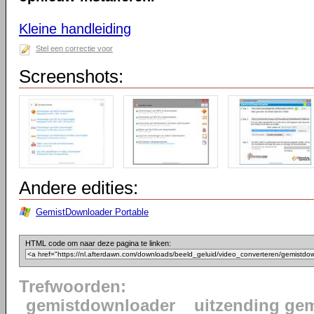
Kleine handleiding
Stel een correctie voor
Screenshots:
Andere edities:
GemistDownloader Portable
HTML code om naar deze pagina te linken:
Trefwoorden:
gemistdownloader
uitzending gem