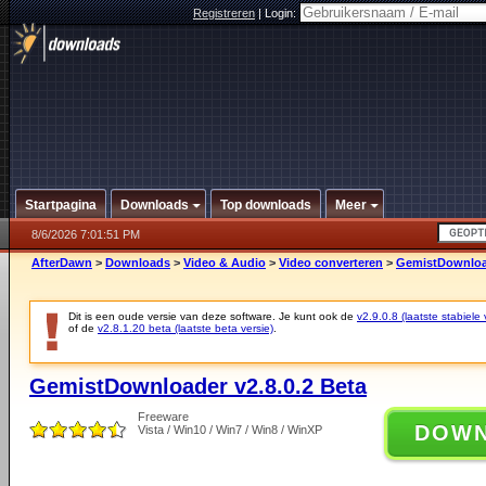
Registreren
|
Login:
Startpagina
Downloads
Top downloads
Meer
8/6/2026 7:01:51 PM
AfterDawn
>
Downloads
>
Video & Audio
>
Video converteren
>
GemistDownload
Dit is een oude versie van deze software. Je kunt ook de
v2.9.0.8 (laatste stabiele 
of de
v2.8.1.20 beta (laatste beta versie)
.
GemistDownloader v2.8.0.2 Beta
Freeware
DOW
Vista / Win10 / Win7 / Win8 / WinXP