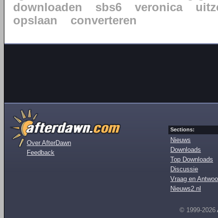
downloaden
sbs6
veronica
uit
opslaan
converteren
Sections:
Nieuws
Over AfterDawn
Downloads
Feedback
Top Downloads
Discussie
Vraag en Antwoo
Nieuws2.nl
© 1999-2026