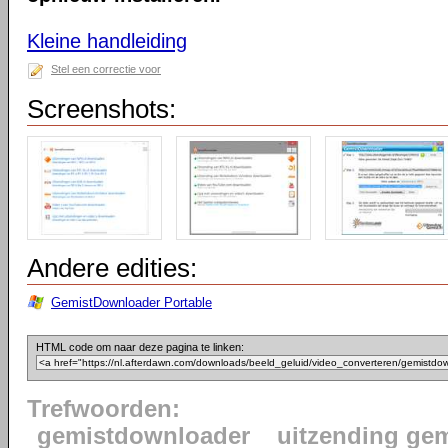
Kleine handleiding
Stel een correctie voor
Screenshots:
Andere edities:
GemistDownloader Portable
HTML code om naar deze pagina te linken:
Trefwoorden:
gemistdownloader
uitzending gem