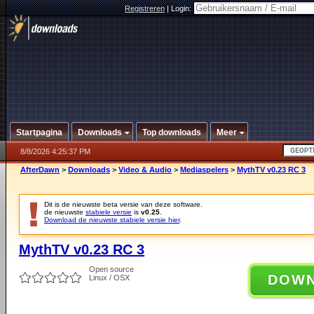
Registreren
|
Login:
Startpagina
Downloads
Top downloads
Meer
8/8/2026 4:25:37 PM
AfterDawn
>
Downloads
>
Video & Audio
>
Mediaspelers
>
MythTV v0.23 RC 3
Dit is de nieuwste beta versie van deze software.
de nieuwste
stabiele versie
is
v0.25
.
Download de nieuwste stabiele versie hier
.
MythTV v0.23 RC 3
Open source
DOW
Linux / OSX