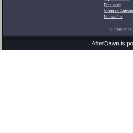
Discussie
Vraag en Antwoo
Nieuws2.nl
© 1999-2026
AfterDawn is p