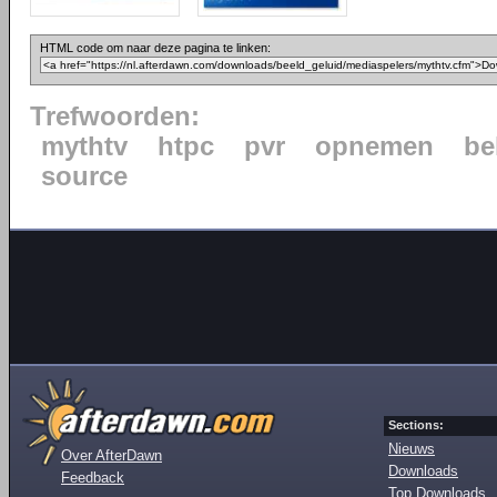
HTML code om naar deze pagina te linken:
Trefwoorden:
mythtv
htpc
pvr
opnemen
be
source
Sections:
Nieuws
Over AfterDawn
Downloads
Feedback
Top Downloads